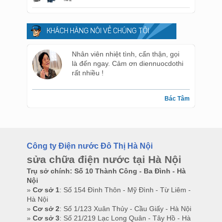
KHÁCH HÀNG NÓI VỀ CHÚNG TÔI
Nhân viên nhiệt tình, cẩn thận, gọi
là đến ngay. Cảm ơn diennuocdothi
rất nhiều !
Bác Tâm
Công ty Điện nước Đô Thị Hà Nội
sửa chữa điện nước tại Hà Nội
Trụ sở chính: Số 10 Thành Công - Ba Đình - Hà
Nội
»
Cơ sở 1
: Số 154 Đình Thôn - Mỹ Đình - Từ Liêm -
Hà Nội
»
Cơ sở 2
: Số 1/123 Xuân Thủy - Cầu Giấy - Hà Nội
»
Cơ sở 3
: Số 21/219 Lạc Long Quân - Tây Hồ - Hà