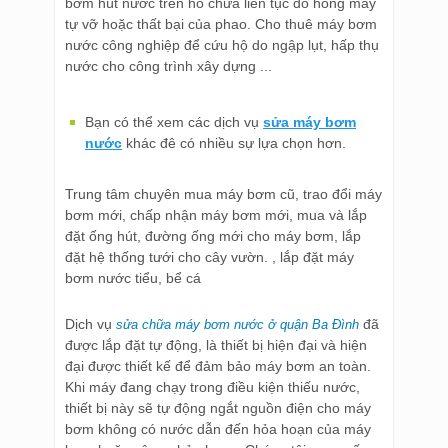
bơm hút nước trên hồ chứa liên tục do hỏng máy
tự vỡ hoặc thất bại của phao. Cho thuê máy bơm
nước công nghiệp để cứu hộ do ngập lụt, hấp thụ
nước cho công trình xây dựng ...
Bạn có thể xem các dịch vụ
sửa máy bơm
nước
khác đê có nhiều sự lựa chọn hơn.
Trung tâm chuyên mua máy bơm cũ, trao đổi máy
bơm mới, chấp nhận máy bơm mới, mua và lắp
đặt ống hút, đường ống mới cho máy bơm, lắp
đặt hệ thống tưới cho cây vườn. , lắp đặt máy
bơm nước tiểu, bể cá
Dịch vụ
đã
sửa chữa máy bơm nước ở quận Ba Đình
được lắp đặt tự động, là thiết bị hiện đại và hiện
đại được thiết kế để đảm bảo máy bơm an toàn.
Khi máy đang chạy trong điều kiện thiếu nước,
thiết bị này sẽ tự động ngắt nguồn điện cho máy
bơm không có nước dẫn đến hỏa hoạn của máy