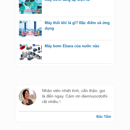
Máy thổi khí là gì? Đặc điểm và ứng
dụng
Máy bơm Ebara của nước nào
KHÁCH HÀNG NÓI VỀ CHÚNG TÔI
Nhân viên nhiệt tình, cẩn thận, gọi
là đến ngay. Cảm ơn diennuocdothi
rất nhiều !
Bác Tâm