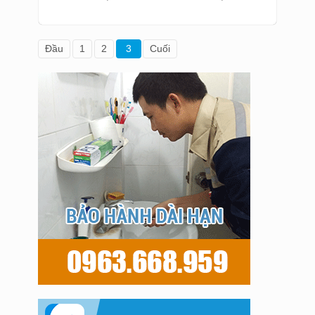
Đầu
1
2
3
Cuối