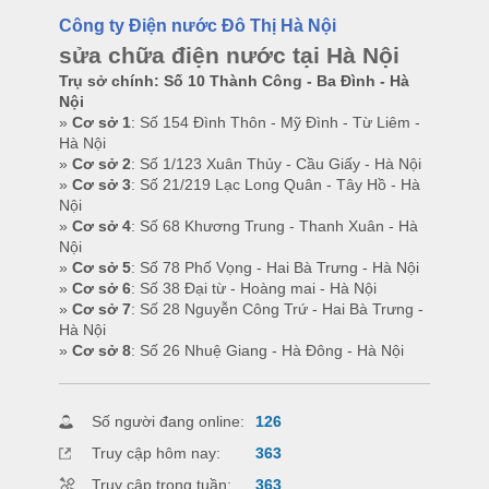
Công ty Điện nước Đô Thị Hà Nội
sửa chữa điện nước tại Hà Nội
Trụ sở chính: Số 10 Thành Công - Ba Đình - Hà
Nội
»
Cơ sở 1
: Số 154 Đình Thôn - Mỹ Đình - Từ Liêm -
Hà Nội
»
Cơ sở 2
: Số 1/123 Xuân Thủy - Cầu Giấy - Hà Nội
»
Cơ sở 3
: Số 21/219 Lạc Long Quân - Tây Hồ - Hà
Nội
»
Cơ sở 4
: Số 68 Khương Trung - Thanh Xuân - Hà
Nội
»
Cơ sở 5
: Số 78 Phố Vọng - Hai Bà Trưng - Hà Nội
»
Cơ sở 6
: Số 38 Đại từ - Hoàng mai - Hà Nội
»
Cơ sở 7
: Số 28 Nguyễn Công Trứ - Hai Bà Trưng -
Hà Nội
»
Cơ sở 8
: Số 26 Nhuệ Giang - Hà Đông - Hà Nội
Số người đang online:
126
Truy cập hôm nay:
363
Truy cập trong tuần:
363