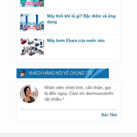
Máy thổi khí là gì? Đặc điểm và ứng
dụng
Máy bơm Ebara của nước nào
KHÁCH HÀNG NÓI VỀ CHÚNG TÔI
Nhân viên nhiệt tình, cẩn thận, gọi
là đến ngay. Cảm ơn diennuocdothi
rất nhiều !
Bác Tâm