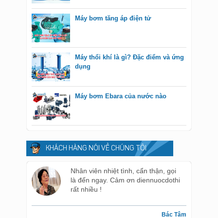
Máy bơm tăng áp điện tử
Máy thổi khí là gì? Đặc điểm và ứng
dụng
Máy bơm Ebara của nước nào
KHÁCH HÀNG NÓI VỀ CHÚNG TÔI
Nhân viên nhiệt tình, cẩn thận, gọi
là đến ngay. Cảm ơn diennuocdothi
rất nhiều !
Bác Tâm