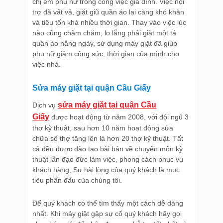
chị em phụ nữ trong công việc gia đình. Việc nội
trợ đã vất vả, giặt giũ quần áo lại càng khó khăn
và tiêu tốn khá nhiều thời gian. Thay vào việc lúc
nào cũng chăm chăm, lo lắng phải giặt một tá
quần áo hằng ngày, sử dụng máy giặt đã giúp
phụ nữ giảm công sức, thời gian của mình cho
việc nhà.
Sửa máy giặt tại quận Cầu Giấy
sửa máy giặt tại quận Cầu
Dịch vụ
Giấy
được hoạt động từ năm 2008, với đội ngũ 3
thợ kỹ thuật, sau hơn 10 năm hoạt động sửa
chữa số thợ tăng lên là hơn 20 thợ kỹ thuật. Tất
cả đều được đào tạo bài bản về chuyên môn kỹ
thuật lẫn đạo đức làm việc, phong cách phục vụ
khách hàng, Sự hài lòng của quý khách là mục
tiêu phấn đấu của chúng tôi.
Để quý khách có thể tìm thấy một cách dễ dàng
nhất. Khi máy giặt gặp sự cố quý khách hãy gọi