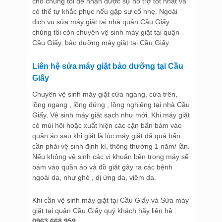
cho chúng tôi để nhận được sự hỗ trợ tốt nhất và
có thể tự khắc phục nếu gặp sự cố nhẹ. Ngoài
dịch vụ sửa máy giặt tại nhà quận Cầu Giấy
chúng tôi còn chuyên vệ sinh máy giặt tại quận
Cầu Giấy, bảo dưỡng máy giặt tại Cầu Giấy.
Liên hệ sửa máy giặt bảo dưỡng tại Cầu
Giấy
Chuyên vệ sinh máy giặt cửa ngang, cửa trên,
lồng ngang , lồng đứng , lồng nghiêng tại nhà Cầu
Giấy, Vệ sinh máy giặt sạch như mới. Khi máy giặt
có mùi hôi hoặc xuất hiện các cặn bẩn bám vào
quần áo sau khi giặt là lúc máy giặt đã quá bẩn
cần phải vệ sinh định kì, thông thường 1 năm/ lần.
Nếu không vệ sinh các vi khuẩn bên trong máy sẽ
bám vào quần áo và đồ giặt gây ra các bệnh
ngoài da, như ghẻ , dị ứng da, viêm da.
Khi cần vệ sinh máy giặt tại Cầu Giấy và Sửa máy
giặt tại quận Cầu Giấy quý khách hãy liên hệ :
0963.668.959