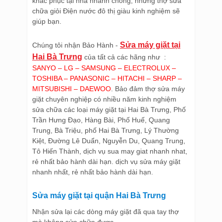
khắc phục tại nhà nhanh chóng, những thợ sửa
chữa giỏi Điện nước đô thị giàu kinh nghiệm sẽ
giúp bạn.
Sửa máy giặt tại
Chúng tôi nhận Bảo Hành -
Hai Bà Trưng
của tất cả các hãng như :
SANYO – LG – SAMSUNG – ELECTROLUX –
TOSHIBA – PANASONIC – HITACHI – SHARP –
MITSUBISHI – DAEWOO
. Bảo đảm thợ sửa máy
giặt chuyên nghiệp có nhiều năm kinh nghiệm
sửa chữa các loại máy giặt tại Hai Bà Trưng, Phố
Trần Hưng Đạo, Hàng Bài, Phố Huế, Quang
Trung, Bà Triệu, phố Hai Bà Trưng, Lý Thường
Kiệt, Đường Lê Duẩn, Nguyễn Du, Quang Trung,
Tô Hiến Thành, dịch vụ sua may giat nhanh nhat,
rẻ nhất bảo hành dài hạn. dịch vụ sửa máy giặt
nhanh nhất, rẻ nhất bảo hành dài hạn.
Sửa máy giặt tại quận Hai Bà Trưng
Nhận sửa lại các dòng máy giặt đã qua tay thợ