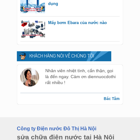
dụng
Máy bơm Ebara của nước nào
KHÁCH HÀNG NÓI VỀ CHÚNG TÔI
Nhân viên nhiệt tình, cẩn thận, gọi
là đến ngay. Cảm ơn diennuocdothi
rất nhiều !
Bác Tâm
Công ty Điện nước Đô Thị Hà Nội
sửa chữa điện nước tại Hà Nội