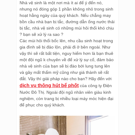
Nhà vệ sinh là một nơi mà ít ai để ý đến nó,
nhưng nó đóng góp 1 phần không nhỏ trong sinh
hoạt hằng ngày của quý khách. Nếu chẳng may
bồn cầu nhà bạn bị tắc, đường dẫn ống nước thải
bị tắc, nhà vệ sinh có những mùi hôi thối khó chịu
? bạn sẽ xử lý ra sao ?
Các mùi hôi thối bốc lên, nhu cầu sinh hoạt trong
gia đình sẽ bị đảo lộn, phải đi ở bên ngoài. Như
vậy thì sẽ rất bất tiện, nguy hiểm hơn là bạn thuê
một đội ngũ k chuyên về để xử lý sự cố, đảm bảo
nhà vệ sinh của bạn sẽ bị đào bới lung tung lên
và gây mất thẩm mỹ cũng như giá thành sẽ rất
đắt. Vậy thì giải pháp nào cho bạn? Hãy đến với
dịch vụ thông hút bể phốt
của công ty Điện
Nước Đô Thị. Ngoài đội ngũ nhân viên giàu kinh
nghiệm, còn trang bị nhiều loại máy móc hiện đại
để phục cho quý khách.