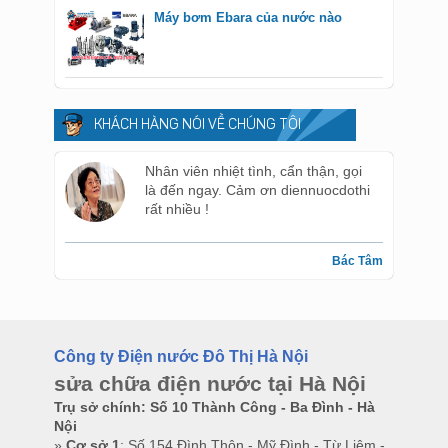
Máy bơm Ebara của nước nào
KHÁCH HÀNG NÓI VỀ CHÚNG TÔI
Nhân viên nhiệt tình, cẩn thận, gọi
là đến ngay. Cảm ơn diennuocdothi
rất nhiều !
Bác Tâm
Công ty Điện nước Đô Thị Hà Nội
sửa chữa điện nước tại Hà Nội
Trụ sở chính: Số 10 Thành Công - Ba Đình - Hà
Nội
»
Cơ sở 1
: Số 154 Đình Thôn - Mỹ Đình - Từ Liêm -