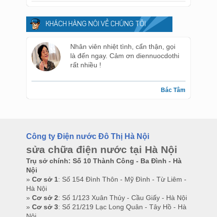
KHÁCH HÀNG NÓI VỀ CHÚNG TÔI
Nhân viên nhiệt tình, cẩn thận, gọi
là đến ngay. Cảm ơn diennuocdothi
rất nhiều !
Bác Tâm
Công ty Điện nước Đô Thị Hà Nội
sửa chữa điện nước tại Hà Nội
Trụ sở chính: Số 10 Thành Công - Ba Đình - Hà
Nội
»
Cơ sở 1
: Số 154 Đình Thôn - Mỹ Đình - Từ Liêm -
Hà Nội
»
Cơ sở 2
: Số 1/123 Xuân Thủy - Cầu Giấy - Hà Nội
»
Cơ sở 3
: Số 21/219 Lạc Long Quân - Tây Hồ - Hà
Nội