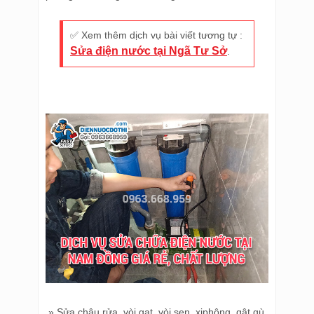
✅ Xem thêm dịch vụ bài viết tương tự :
Sửa điện nước tại Ngã Tư Sở
.
» Sửa chậu rửa, vòi gạt, vòi sen, xiphông, gật gù