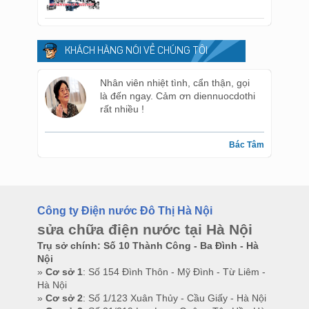
KHÁCH HÀNG NÓI VỀ CHÚNG TÔI
Nhân viên nhiệt tình, cẩn thận, gọi
là đến ngay. Cảm ơn diennuocdothi
rất nhiều !
Bác Tâm
Công ty Điện nước Đô Thị Hà Nội
sửa chữa điện nước tại Hà Nội
Trụ sở chính: Số 10 Thành Công - Ba Đình - Hà
Nội
»
Cơ sở 1
: Số 154 Đình Thôn - Mỹ Đình - Từ Liêm -
Hà Nội
»
Cơ sở 2
: Số 1/123 Xuân Thủy - Cầu Giấy - Hà Nội