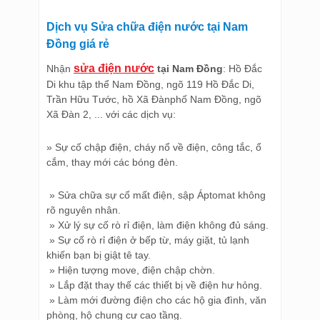
Dịch vụ Sửa chữa điện nước tại Nam
Đồng giá rẻ
sửa điện nước
Nhận
tại Nam Đồng
: Hồ Đắc
Di khu tập thể Nam Đồng, ngõ 119 Hồ Đắc Di,
Trần Hữu Tước, hồ Xã Đànphố Nam Đồng, ngõ
Xã Đàn 2, ... với các dịch vụ:
» Sự cố chập điện, cháy nổ về điện, công tắc, ổ
cắm, thay mới các bóng đèn.
» Sửa chữa sự cố mất điện, sập Áptomat không
rõ nguyên nhân.
» Xử lý sự cố rò rỉ điện, làm điện không đủ sáng.
» Sự cố rò rỉ điện ở bếp từ, máy giặt, tủ lạnh
khiến bạn bị giật tê tay.
» Hiện tượng move, điện chập chờn.
» Lắp đặt thay thế các thiết bị về điện hư hỏng.
» Làm mới đường điện cho các hộ gia đình, văn
phòng, hộ chung cư cao tầng.