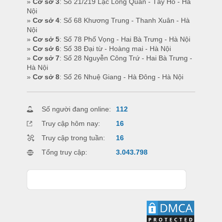
»
Cơ sở 3
: Số 21/219 Lạc Long Quân - Tây Hồ - Hà
Nội
»
Cơ sở 4
: Số 68 Khương Trung - Thanh Xuân - Hà
Nội
»
Cơ sở 5
: Số 78 Phố Vọng - Hai Bà Trưng - Hà Nội
»
Cơ sở 6
: Số 38 Đại từ - Hoàng mai - Hà Nội
»
Cơ sở 7
: Số 28 Nguyễn Công Trứ - Hai Bà Trưng -
Hà Nội
»
Cơ sở 8
: Số 26 Nhuệ Giang - Hà Đông - Hà Nội
Số người đang online:
112
Truy cập hôm nay:
16
Truy cập trong tuần:
16
Tổng truy cập:
3.043.798