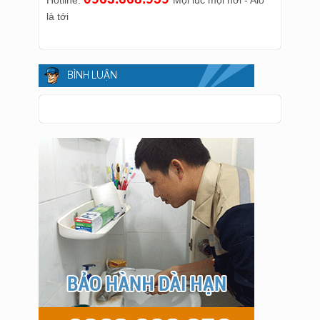
Hotline:
Mọi lúc mọi nơi - Alo
là tới
BÌNH LUẬN