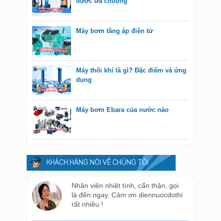
được ưa chuộng
Máy bơm tăng áp điện tử
Máy thổi khí là gì? Đặc điểm và ứng
dụng
Máy bơm Ebara của nước nào
KHÁCH HÀNG NÓI VỀ CHÚNG TÔI
Nhân viên nhiệt tình, cẩn thận, gọi
là đến ngay. Cảm ơn diennuocdothi
rất nhiều !