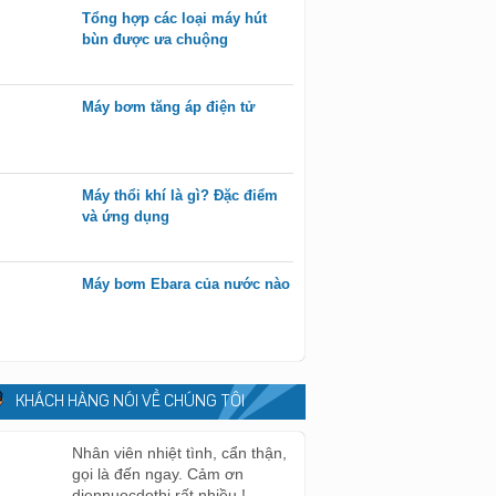
Tổng hợp các loại máy hút
bùn được ưa chuộng
Máy bơm tăng áp điện tử
Máy thổi khí là gì? Đặc điểm
và ứng dụng
Máy bơm Ebara của nước nào
KHÁCH HÀNG NÓI VỀ CHÚNG TÔI
Nhân viên nhiệt tình, cẩn thận,
gọi là đến ngay. Cảm ơn
diennuocdothi rất nhiều !