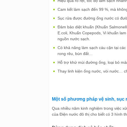
Hiệu quả rõ rệt, tốc độ làm sạch nhanh
Cam kết làm sạch đến 99 %, mà khôn
Sục rửa được đường ống nước có đư
Đảm bảo diệt khuẩn (Khuẩn Salmonell
E.coli, Khuẩn Copepods, Vi khuẩn lam
nguồn nước sạch.
Có khả năng làm sạch cáu cặn tại các g
rong rêu, bùn đất…
Hỗ trợ khử mùi đường ống, loại bỏ m
Thay linh kiện ống nước, vòi nước… c
Một số phương pháp vệ sinh, sục
Qua nhiều năm kinh nghiệm trong việc xử 
của Điện nước đô thị cho biết có 3 hình t