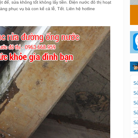
ệt để, sửa không tốt không lấy tiền. Điện nước đô thị hoạt
ng phục vụ bà con kể cả lễ, Tết. Liên hệ hotline
Sử
Sử
Sử
Sử
Sử
Sử