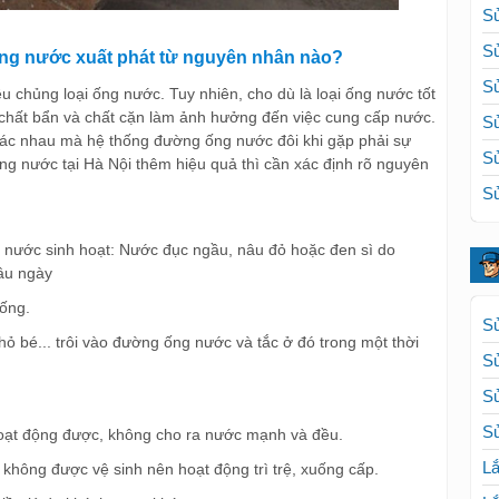
Sử
Sử
ng nước xuất phát từ nguyên nhân nào?
Sử
ều chủng loại ống nước. Tuy nhiên, cho dù là loại ống nước tốt
n chất bẩn và chất cặn làm ảnh hưởng đến việc cung cấp nước.
Sử
hác nhau mà hệ thống đường ống nước đôi khi gặp phải sự
Sử
ng nước tại Hà Nội thêm hiệu quả thì cần xác định rõ nguyên
Sử
 nước sinh hoạt: Nước đục ngầu, nâu đỏ hoặc đen sì do
lâu ngày
 ống.
Sử
nhỏ bé... trôi vào đường ống nước và tắc ở đó trong một thời
S
S
Sử
oạt động được, không cho ra nước mạnh và đều.
Lắ
ông được vệ sinh nên hoạt động trì trệ, xuống cấp.