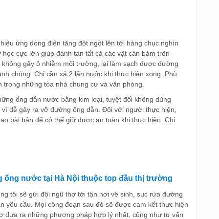
hiệu ứng dòng điện tăng đột ngột lên tới hàng chục nghìn
học cực lớn giúp đánh tan tất cả các vật cản bám trên
 không gây ô nhiễm môi trường, lại làm sạch được đường
nh chóng. Chỉ cần xả 2 lần nước khi thực hiện xong. Phù
 trong những tòa nhà chung cư và văn phòng.
những ống dẫn nước bằng kim loại, tuyệt đối không dùng
ì dễ gây ra vỡ đường ống dẫn. Đối với người thực hiện,
ạo bài bản để có thể giữ được an toàn khi thực hiện. Chi
 ống nước tại Hà Nội thuộc top đầu thị trường
 tôi sẽ gửi đội ngũ thợ tới tận nơi vệ sinh, sục rửa đường
hận yêu cầu. Mọi công đoạn sau đó sẽ được cam kết thực hiện
trợ đưa ra những phương pháp hợp lý nhất, cũng như tư vấn