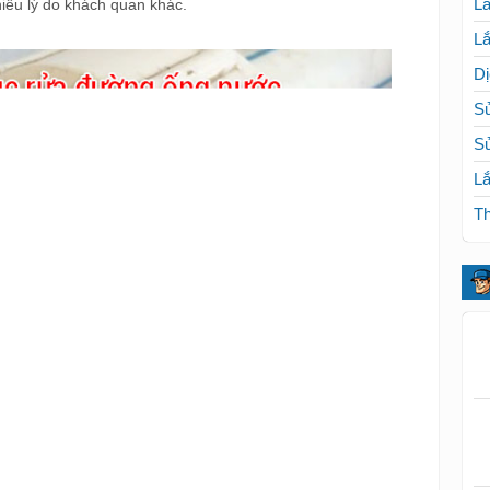
Lắ
hiều lý do khách quan khác.
Lắ
Dị
Sử
S
Lắ
Th