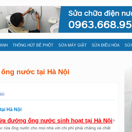
LẠNH
THÔNG HÚT BỂ PHỐT
SỬA MÁY GIẶT
SỬA ĐIỀU HÒA
SỬA
 ống nước tại Hà Nội
Nội
tại Hà Nội
rửa đường ống nước sinh hoạt tại Hà Nội
?
c rửa ống nước cho mọi nhà với chi phí phải chăng và chất