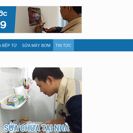
 BẾP TỪ
SỬA MÁY BƠM
TIN TỨC