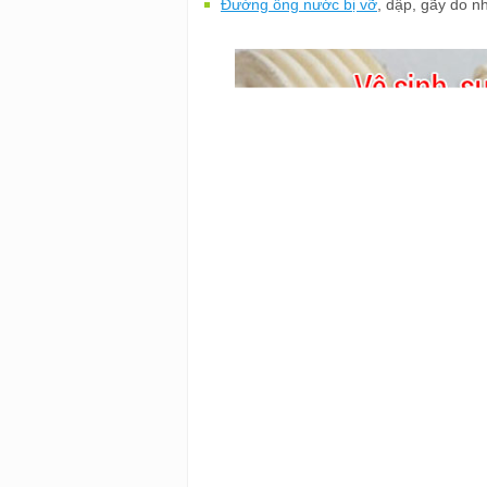
Đường ống nước bị vỡ
, dập, gãy do n