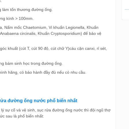
.
g làm tổn thương đường ống.
ờng kính > 100mm.
a, Nấm mốc Chaetomium, Vi khuẩn Legionella, Khuẩn
 Anabaena circinalis, Khuẩn Cryptosporidium) để bảo vệ
óc khuất (cút T, cút 90 độ, cút chữ Y)cáu cặn canxi, rỉ sét,
ảng bám sinh học trong đường ống.
hính hãng, có bảo hành đầy đủ nếu có nhu cầu.
 rửa đường ống nước phổ biến nhất
lý sự cố và vệ sinh, sục rửa đường ống nước thì đội ngũ thợ
hức sau là phổ biến nhất: