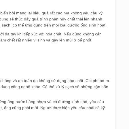
 biến bởi mang lại hiệu quả rất cao mà không yêu cầu kỹ
ụng sẽ thúc đẩy quá trình phân hủy chất thải lên nhanh
àm sạch, có thể ứng dụng trên mọi loại đường ống sinh hoạt.
ới da tay khi tiếp xúc với hóa chất. Nếu dùng không cẩn
àm chết rất nhiều vi sinh và gây lên mùi ở bể phốt.
chóng và an toàn do không sử dụng hóa chất. Chi phí bỏ ra
ử dụng công nghệ khác. Có thể xử lý sạch sẽ những cặn bẩn
những ống nước bằng nhựa và có đường kính nhỏ, yêu cầu
t, ống cũng phải mới. Người thực hiện yêu cầu phải có kỹ