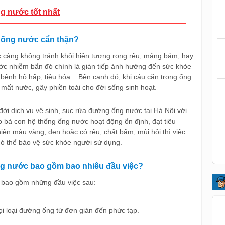
ng nước tốt nhất
g ống nước cẩn thận?
 càng không tránh khỏi hiện tượng rong rêu, mảng bám, hay
ước nhiễm bẩn đó chính là gián tiếp ảnh hưởng đến sức khỏe
 bệnh hô hấp, tiêu hóa... Bên cạnh đó, khi cáu cặn trong ống
mất nước, gây phiền toái cho đời sống sinh hoạt.
 đời dịch vụ vệ sinh, sục rửa đường ống nước tại Hà Nội với
o bà con hệ thống ống nước hoạt động ổn định, đạt tiêu
hiện màu vàng, đen hoặc có rêu, chất bẩm, mùi hôi thì việc
 có thể bảo vệ sức khỏe người sử dụng.
ng nước bao gồm bao nhiêu đầu việc?
c bao gồm những đầu việc sau:
ọi loại đường ống từ đơn giản đến phức tạp.