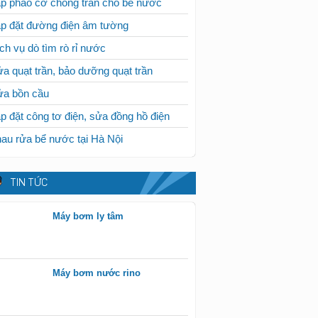
p phao cơ chống tràn cho bể nước
p đặt đường điện âm tường
ch vụ dò tìm rò rỉ nước
a quạt trần, bảo dưỡng quạt trần
ửa bồn cầu
p đặt công tơ điện, sửa đồng hồ điện
au rửa bể nước tại Hà Nội
TIN TỨC
Máy bơm ly tâm
Máy bơm nước rino