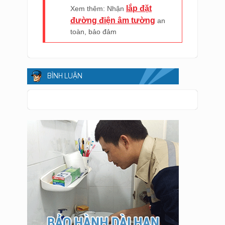
lắp đặt
Xem thêm: Nhận
đường điện âm tường
an
toàn, bảo đảm
BÌNH LUẬN