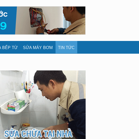
 BẾP TỪ
SỬA MÁY BƠM
TIN TỨC