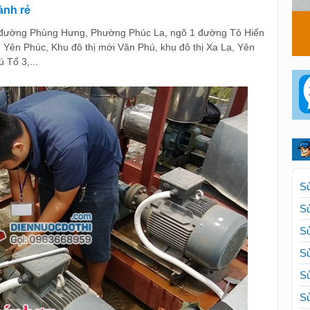
ành rẻ
 đường Phùng Hưng, Phường Phúc La, ngõ 1 đường Tô Hiến
Yên Phúc, Khu đô thị mới Văn Phú, khu đô thị Xa La, Yên
 Tổ 3,...
Sử
Sử
Sử
Sử
Sử
Sử