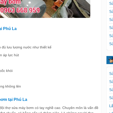
Sử
Sử
Sử
Sử
i Phú La
Sử
Sử
đủ lưu lượng nước như thiết kế
 áp lực hút
bốc khói
Sử
S
ng không lên
S
Sử
bơm tại Phú La
Lắ
 đội thợ sửa máy bơm có tay nghề cao. Chuyên môn là vấn đề
 đạt chuẩn, có bằng cấp và thâm niên. Là những người thợ