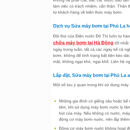
làm việc có trách nhiệm, cẩn thận. Thân th
từ khách hàng về kiến thức máy bơm.
Dịch vụ Sửa máy bơm tại Phú La h
Đội thợ của Điện nước Đô Thị luôn tự hà
chữa máy bơm tại Hà Đông
tốt nhất
ngày trong tuần, tất cả các ngày kể cả ng
bơm, không để tình trạng bất tiện kéo dài
mặt, không ngại khó, ngại khổ. Liên hệ n
Lắp đặt, Sửa máy bơm tại Phú La a
Một số lưu ý quan trong khi sử dụng máy
Những gia đình có giếng sâu hoặc bê
tâm, khi sử dụng máy bơm nước ly tâm
hút của máy. Nếu không có nước, má
động cơ máy bơm nước, nên lắp thêm lư
Động cơ máy bơm nước không hoạt động