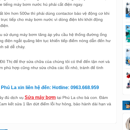
e tiếng máy bơm nước hú phải cắt điện ngay.
 lớn hơn 500w thì phải dùng contactor bảo vệ động cơ khi
 trực tiếp cho máy bơm nước vì dòng điện khi khởi động
điện.
ếu sử dụng máy bơm tăng áp yêu cầu hệ thống đường ống
́ng điện ngắt quãng liên tục khiến tiếp điểm nóng dẫn đến hư
ịnh sẽ dễ cháy.
Đô Thị để thợ sửa chữa của chúng tôi có thể đến tận nơi và
ơm phù hợp cũng như sửa chữa các lỗi nhỏ, tránh để tình
Phú La xin liên hệ đến: Hotline: 0963.668.959
Sửa máy bơm
ầy đủ dịch vụ
tại Phú La cho bà con. Đảm
 Cam kết sửa 1 lần dứt điểm lỗi hư hỏng, bảo hành dài hạn và