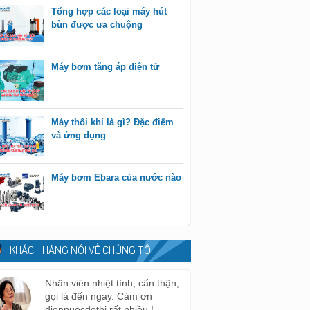
Tổng hợp các loại máy hút
bùn được ưa chuộng
Máy bơm tăng áp điện tử
Máy thổi khí là gì? Đặc điểm
và ứng dụng
Máy bơm Ebara của nước nào
KHÁCH HÀNG NÓI VỀ CHÚNG TÔI
Nhân viên nhiệt tình, cẩn thận,
gọi là đến ngay. Cảm ơn
diennuocdothi rất nhiều !