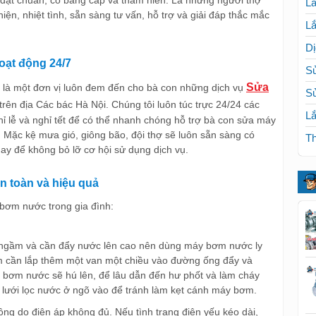
Lắ
iện, nhiệt tình, sẵn sàng tư vấn, hỗ trợ và giải đáp thắc mắc
Lắ
Dị
oạt động 24/7
Sử
Sửa
o là một đơn vị luôn đem đến cho bà con những dịch vụ
S
 trên địa Các bác Hà Nội. Chúng tôi luôn túc trực 24/24 các
Lắ
hỉ lễ và nghỉ tết để có thể nhanh chóng hỗ trợ bà con sửa máy
. Mặc kệ mưa gió, giông bão, đội thợ sẽ luôn sẵn sàng có
Th
gay để không bỏ lỡ cơ hội sử dụng dịch vụ.
n toàn và hiệu quả
 bơm nước trong gia đình:
̉ ngầm và cần đẩy nước lên cao nên dùng máy bơm nước ly
 cần lắp thêm một van một chiều vào đường ống đẩy và
y bơm nước sẽ hú lên, để lâu dẫn đến hư phốt và làm cháy
ới lọc nước ở ngõ vào để tránh làm kẹt cánh máy bơm.
 do điện áp không đủ. Nếu tình trạng điện yếu kéo dài,