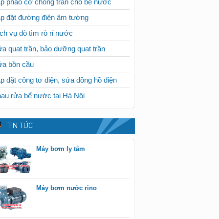
p phao cơ chống tràn cho bể nước
p đặt đường điện âm tường
ch vụ dò tìm rò rỉ nước
a quạt trần, bảo dưỡng quạt trần
ửa bồn cầu
p đặt công tơ điện, sửa đồng hồ điện
au rửa bể nước tại Hà Nội
TIN TỨC
Máy bơm ly tâm
Máy bơm nước rino