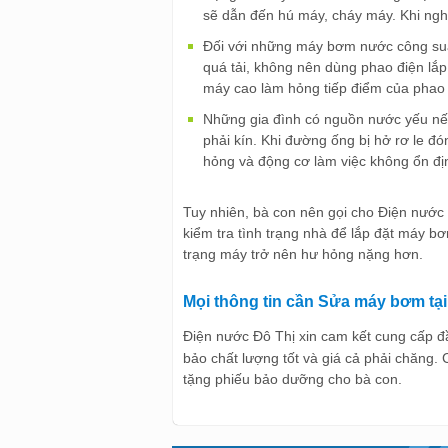
sẽ dẫn đến hú máy, cháy máy. Khi ngh
Đối với những máy bơm nước công suất
quá tải, không nên dùng phao điện lắp
máy cao làm hỏng tiếp điểm của phao 
Những gia đình có nguồn nước yếu n
phải kín. Khi đường ống bị hở rơ le đo
hỏng và động cơ làm việc không ổn đ
Tuy nhiên, bà con nên gọi cho Điện nước 
kiểm tra tình trạng nhà để lắp đặt máy b
trạng máy trở nên hư hỏng nặng hơn.
Mọi thông tin cần Sửa máy bơm tại 
Điện nước Đô Thị xin cam kết cung cấp đ
bảo chất lượng tốt và giá cả phải chăng.
tặng phiếu bảo dưỡng cho bà con.