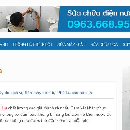
LẠNH
THÔNG HÚT BỂ PHỐT
SỬA MÁY GIẶT
SỬA ĐIỀU HÒA
SỬA
a
ầy đủ dịch vụ Sửa máy bơm tại Phú La cho bà con
 La
chất lượng cao giá thành rẻ nhất. Cam kết khắc phục
chóng và đảm bảo không bị hỏng lại. Liên hệ Điện nước Đô
rõ hơn cũng như được thợ đến kiểm tra miễn phí.