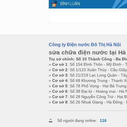
BÌNH LUẬN
Công ty Điện nước Đô Thị Hà Nội
sửa chữa điện nước tại Hà
Trụ sở chính: Số 10 Thành Công - Ba Đì
»
Cơ sở 1
: Số 154 Đình Thôn - Mỹ Đình - 
»
Cơ sở 2
: Số 1/123 Xuân Thủy - Cầu Giấy
»
Cơ sở 3
: Số 21/219 Lạc Long Quân - Tây
»
Cơ sở 4
: Số 68 Khương Trung - Thanh X
»
Cơ sở 5
: Số 78 Phố Vọng - Hai Bà Trưng
»
Cơ sở 6
: Số 38 Đại từ - Hoàng mai - Hà 
»
Cơ sở 7
: Số 28 Nguyễn Công Trứ - Hai B
»
Cơ sở 8
: Số 26 Nhuệ Giang - Hà Đông - 
Số người đang online:
116