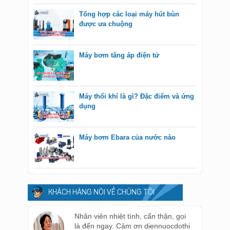
Tổng hợp các loại máy hút bùn
được ưa chuộng
Máy bơm tăng áp điện tử
Máy thổi khí là gì? Đặc điểm và ứng
dụng
Máy bơm Ebara của nước nào
KHÁCH HÀNG NÓI VỀ CHÚNG TÔI
Nhân viên nhiệt tình, cẩn thận, gọi
là đến ngay. Cảm ơn diennuocdothi