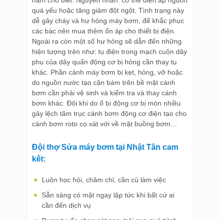
năm cho biết. Nguyên nhân: có thể điện áp nguồn
quá yếu hoặc tăng giảm đột ngột. Tình trạng này
dễ gây cháy và hư hỏng máy bơm, để khắc phục
các bác nên mua thêm ổn áp cho thiết bị điện.
Ngoài ra còn một số hư hỏng sẽ dẫn đến những
hiện tượng trên như: tụ điện trong mạch cuộn dây
phụ của dây quấn động cơ bị hỏng cần thay tụ
khác. Phần cánh máy bơm bị kẹt, hỏng, vỡ hoặc
do nguồn nước tạo cặn bám trên bề mặt cánh
bơm cần phải vệ sinh và kiểm tra và thay cánh
bơm khác. Đôi khi do ổ bi động cơ bị mòn nhiều
gây lệch tâm trục cánh bơm động cơ điện tạo cho
cánh bơm roto cọ xát với về mặt buồng bơm…
Đội thợ Sửa máy bơm tại Nhật Tân cam
kết:
Luôn học hỏi, chăm chỉ, cần cù làm việc
Sẵn sàng có mặt ngay lập tức khi bất cứ ai
cần đến dịch vụ