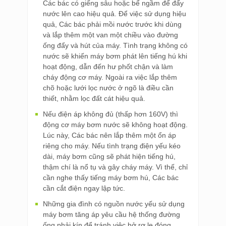
Các bác có giếng sâu hoặc bể ngầm để đẩy
nước lên cao hiệu quả. Để việc sử dụng hiệu
quả, Các bác phải mồi nước trước khi dùng
và lắp thêm một van một chiều vào đường
ống đẩy và hút của máy. Tình trạng không có
nước sẽ khiến máy bơm phát lên tiếng hú khi
hoạt động, dẫn đến hư phốt chận và làm
cháy động cơ máy. Ngoài ra việc lắp thêm
chõ hoặc lưới lọc nước ở ngõ là điều cần
thiết, nhằm lọc đất cát hiệu quả.
Nếu điện áp không đủ (thấp hơn 160V) thì
động cơ máy bơm nước sẽ không hoạt động.
Lúc này, Các bác nên lắp thêm một ổn áp
riêng cho máy. Nếu tình trạng điện yếu kéo
dài, máy bơm cũng sẽ phát hiện tiếng hú,
thậm chí là nổ tụ và gây cháy máy. Vì thế, chỉ
cần nghe thấy tiếng máy bơm hú, Các bác
cần cắt điện ngay lập tức.
Những gia đình có nguồn nước yếu sử dụng
máy bơm tăng áp yêu cầu hệ thống đường
ống phải kín để tránh việc hở rơ le đóng