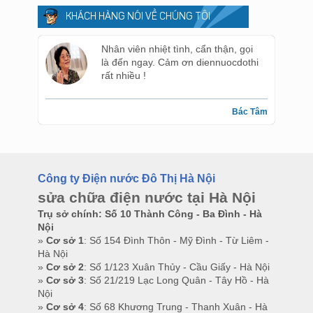
KHÁCH HÀNG NÓI VỀ CHÚNG TÔI
Nhân viên nhiệt tình, cẩn thận, gọi
là đến ngay. Cảm ơn diennuocdothi
rất nhiều !
Bác Tâm
Công ty Điện nước Đô Thị Hà Nội
sửa chữa điện nước tại Hà Nội
Trụ sở chính: Số 10 Thành Công - Ba Đình - Hà
Nội
»
Cơ sở 1
: Số 154 Đình Thôn - Mỹ Đình - Từ Liêm -
Hà Nội
»
Cơ sở 2
: Số 1/123 Xuân Thủy - Cầu Giấy - Hà Nội
»
Cơ sở 3
: Số 21/219 Lạc Long Quân - Tây Hồ - Hà
Nội
»
Cơ sở 4
: Số 68 Khương Trung - Thanh Xuân - Hà