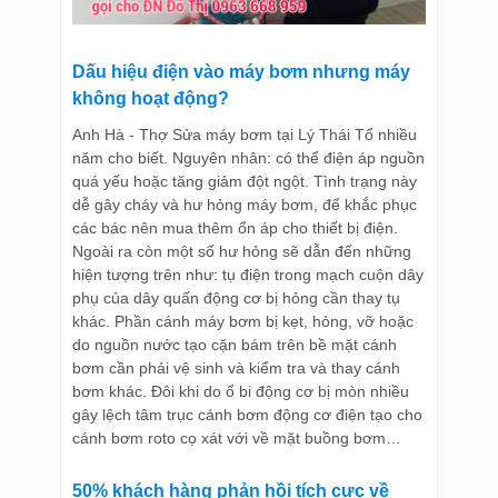
Dấu hiệu điện vào máy bơm nhưng máy
không hoạt động?
Anh Hà - Thợ Sửa máy bơm tại Lý Thái Tổ nhiều
năm cho biết. Nguyên nhân: có thể điện áp nguồn
quá yếu hoặc tăng giảm đột ngột. Tình trạng này
dễ gây cháy và hư hỏng máy bơm, để khắc phục
các bác nên mua thêm ổn áp cho thiết bị điện.
Ngoài ra còn một số hư hỏng sẽ dẫn đến những
hiện tượng trên như: tụ điện trong mạch cuộn dây
phụ của dây quấn động cơ bị hỏng cần thay tụ
khác. Phần cánh máy bơm bị kẹt, hỏng, vỡ hoặc
do nguồn nước tạo cặn bám trên bề mặt cánh
bơm cần phải vệ sinh và kiểm tra và thay cánh
bơm khác. Đôi khi do ổ bi động cơ bị mòn nhiều
gây lệch tâm trục cánh bơm động cơ điện tạo cho
cánh bơm roto cọ xát với về mặt buồng bơm…
50% khách hàng phản hồi tích cực về