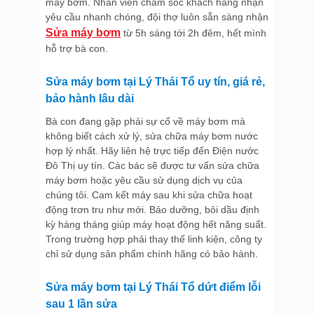
máy bơm. Nhân viên chăm sóc khách hàng nhận
yêu cầu nhanh chóng, đội thợ luôn sẵn sàng nhận
Sửa máy bơm
từ 5h sáng tới 2h đêm, hết mình
hỗ trợ bà con.
Sửa máy bơm tại Lý Thái Tổ uy tín, giá rẻ,
bảo hành lâu dài
Bà con đang gặp phải sự cố về máy bơm mà
không biết cách xử lý, sửa chữa máy bơm nước
hợp lý nhất. Hãy liên hệ trực tiếp đến Điện nước
Đô Thị uy tín. Các bác sẽ được tư vấn sửa chữa
máy bơm hoặc yêu cầu sử dụng dịch vụ của
chúng tôi. Cam kết máy sau khi sửa chữa hoạt
động trơn tru như mới. Bảo dưỡng, bôi dầu định
kỳ hàng tháng giúp máy hoạt động hết năng suất.
Trong trường hợp phải thay thế linh kiện, công ty
chỉ sử dụng sản phẩm chính hãng có bảo hành.
Sửa máy bơm tại Lý Thái Tổ dứt điểm lỗi
sau 1 lần sửa