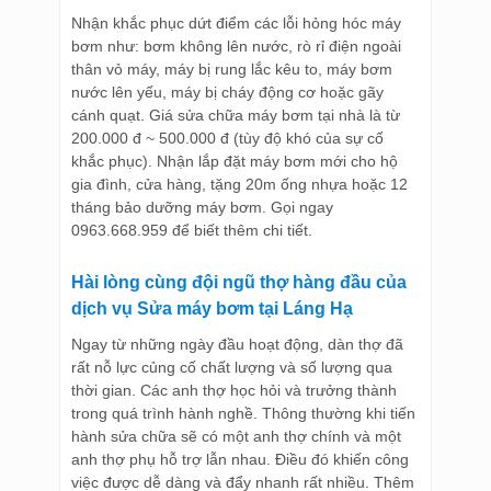
Nhận khắc phục dứt điểm các lỗi hỏng hóc máy
bơm như: bơm không lên nước, rò rỉ điện ngoài
thân vỏ máy, máy bị rung lắc kêu to, máy bơm
nước lên yếu, máy bị cháy động cơ hoặc gãy
cánh quạt. Giá sửa chữa máy bơm tại nhà là từ
200.000 đ ~ 500.000 đ (tùy độ khó của sự cố
khắc phục). Nhận lắp đặt máy bơm mới cho hộ
gia đình, cửa hàng, tặng 20m ống nhựa hoặc 12
tháng bảo dưỡng máy bơm. Gọi ngay
0963.668.959 để biết thêm chi tiết.
Hài lòng cùng đội ngũ thợ hàng đầu của
dịch vụ Sửa máy bơm tại Láng Hạ
Ngay từ những ngày đầu hoạt động, dàn thợ đã
rất nỗ lực củng cố chất lượng và số lượng qua
thời gian. Các anh thợ học hỏi và trưởng thành
trong quá trình hành nghề. Thông thường khi tiến
hành sửa chữa sẽ có một anh thợ chính và một
anh thợ phụ hỗ trợ lẫn nhau. Điều đó khiến công
việc được dễ dàng và đẩy nhanh rất nhiều. Thêm