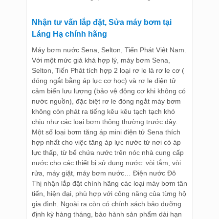
Nhận tư vấn lắp đặt, Sửa máy bơm tại
Láng Hạ chính hãng
Máy bơm nước Sena, Selton, Tiến Phát Việt Nam.
Với một mức giá khá hợp lý, máy bơm Sena,
Selton, Tiến Phát tích hợp 2 loại rơ le là rơ le cơ (
đóng ngắt bằng áp lực cơ học) và rơ le điện tử
cảm biến lưu lượng (bảo vệ động cơ khi không có
nước nguồn), đặc biệt rơ le đóng ngắt máy bơm
không còn phát ra tiếng kêu kêu tạch tạch khó
chịu như các loại bơm thông thường trước đây.
Một số loại bơm tăng áp mini điện tử Sena thích
hợp nhất cho việc tăng áp lực nước từ nơi có áp
lực thấp, từ bể chứa nước trên nóc nhà cung cấp
nước cho các thiết bị sử dụng nước: vòi tắm, vòi
rửa, máy giặt, máy bơm nước… Điện nước Đô
Thị nhận lắp đặt chính hãng các loại máy bơm tân
tiến, hiện đại, phù hợp với công năng của từng hộ
gia đình. Ngoài ra còn có chính sách bảo dưỡng
định kỳ hàng tháng, bảo hành sản phẩm dài hạn