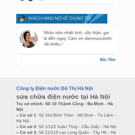
KHÁCH HÀNG NÓI VỀ CHÚNG TÔI
Nhân viên nhiệt tình, cẩn thận, gọi
là đến ngay. Cảm ơn diennuocdothi
rất nhiều !
Bác Tâm
Công ty Điện nước Đô Thị Hà Nội
sửa chữa điện nước tại Hà Nội
Trụ sở chính: Số 10 Thành Công - Ba Đình - Hà
Nội
»
Cơ sở 1
: Số 154 Đình Thôn - Mỹ Đình - Từ Liêm -
Hà Nội
»
Cơ sở 2
: Số 1/123 Xuân Thủy - Cầu Giấy - Hà Nội
»
Cơ sở 3
: Số 21/219 Lạc Long Quân - Tây Hồ - Hà