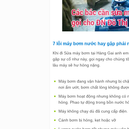
7 lỗi máy bơm nước hay gặp phải n
Khi đi Sửa máy bơm tại Hàng Gai anh em 
gặp sự cố như này, gọi ngay cho chúng tô
lâu máy sẽ hư hỏng nặng.
Máy bơm đang vận hành nhưng bị chập
nơi ẩm ướt, bơm chất lỏng không đượ
Máy bơm hoạt động nhưng không có nư
hỏng. Phao tự động trong bồn nước h
Máy không chạy dù đã cung cấp điện.
Cánh bơm bị hỏng, kẹt hoặc vỡ
Lượng nước bơm tốt nhưng máy vận hà