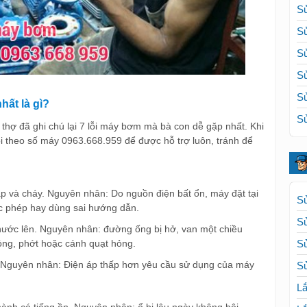
Sử
Sử
Sử
Sử
Sử
hất là gì?
Sử
thợ đã ghi chú lại 7 lỗi máy bơm mà bà con dễ gặp nhất. Khi
i theo số máy 0963.668.959 để được hỗ trợ luôn, tránh để
 và cháy. Nguyên nhân: Do nguồn điện bất ổn, máy đặt tại
Sử
c phép hay dùng sai hướng dẫn.
S
ớc lên. Nguyên nhân: đường ống bị hở, van một chiều
ỏng, phớt hoặc cánh quạt hỏng.
S
 Nguyên nhân: Điện áp thấp hơn yêu cầu sử dụng của máy
Sử
Lắ
nh có tiếng ồn. Nguyên nhân: ổ bi lâu ngày không bôi