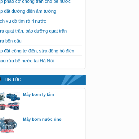
p phao cơ chống tràn cho bể nước
p đặt đường điện âm tường
ch vụ dò tìm rò rỉ nước
a quạt trần, bảo dưỡng quạt trần
ửa bồn cầu
p đặt công tơ điện, sửa đồng hồ điện
au rửa bể nước tại Hà Nội
TIN TỨC
Máy bơm ly tâm
Máy bơm nước rino