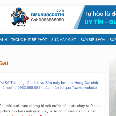
LẠNH
THÔNG HÚT BỂ PHỐT
SỬA MÁY GIẶT
SỬA ĐIỀU HÒA
SỬA
Gai
 nước Đô Thị cung cấp dịch vụ Sửa máy bơm tại Hàng Gai chất
liên hệ hotline 0963.668.959 hoặc nhắn tin qua Tawkto website
n, mồi nước vào nhưng bị mất nước, có nước chảy ra ở khe
ng chứa modun cánh quạt, đây là sự cố thường gặp của các