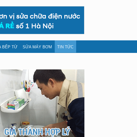
 BẾP TỪ
SỬA MÁY BƠM
TIN TỨC