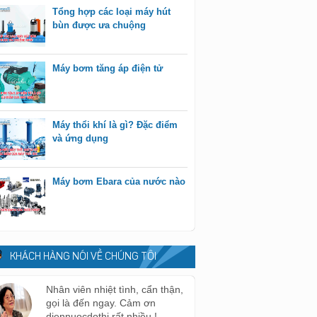
Tổng hợp các loại máy hút
bùn được ưa chuộng
Máy bơm tăng áp điện tử
Máy thổi khí là gì? Đặc điểm
và ứng dụng
Máy bơm Ebara của nước nào
KHÁCH HÀNG NÓI VỀ CHÚNG TÔI
Nhân viên nhiệt tình, cẩn thận,
gọi là đến ngay. Cảm ơn
diennuocdothi rất nhiều !