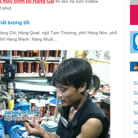
 máy bơm tại Hàng Gai
thì liên hệ luôn hotline
 phút.
ất lượng tốt
Hàng Chỉ, Hàng Quạt, ngõ Tạm Thương, phố Hàng Nón, phố
phố Hàng Mành, Hàng Muối,...
Sử
Sử
Sử
Sử
Sử
Sử