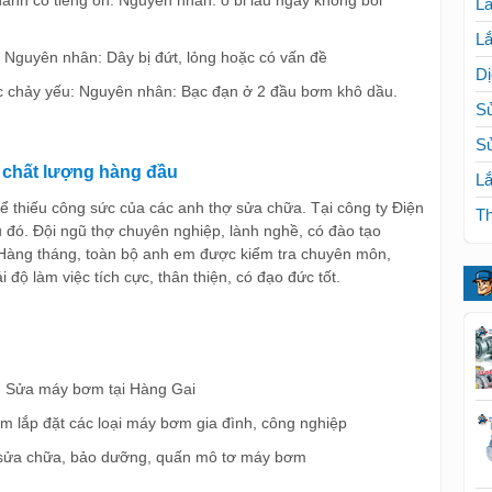
Lắ
Lắ
Nguyên nhân: Dây bị đứt, lỏng hoặc có vấn đề
Dị
chảy yếu: Nguyên nhân: Bạc đạn ở 2 đầu bơm khô dầu.
Sử
S
i chất lượng hàng đầu
Lắ
hể thiếu công sức của các anh thợ sửa chữa. Tại công ty Điện
Th
 đó. Đội ngũ thợ chuyên nghiệp, lành nghề, có đào tạo
àng tháng, toàn bộ anh em được kiểm tra chuyên môn,
 độ làm việc tích cực, thân thiện, có đạo đức tốt.
ệm Sửa máy bơm tại Hàng Gai
ệm lắp đặt các loại máy bơm gia đình, công nghiệp
m sửa chữa, bảo dưỡng, quấn mô tơ máy bơm