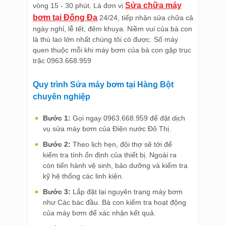
Sửa chữa máy
vòng 15 - 30 phút. Là đơn vị
bơm tại Đống Đa
24/24, tiếp nhận sửa chữa cả
ngày nghỉ, lễ tết, đêm khuya. Niềm vui của bà con
là thù lao lớn nhất chúng tôi có được. Số máy
quen thuộc mỗi khi máy bơm của bà con gặp trục
trặc 0963.668.959
Quy trình Sửa máy bơm tại Hàng Bột
chuyên nghiệp
Bước 1:
Gọi ngay 0963.668.959 để đặt dịch
vụ sửa máy bơm của Điện nước Đô Thị.
Bước 2:
Theo lịch hẹn, đội thợ sẽ tới để
kiểm tra tính ổn định của thiết bị. Ngoài ra
còn tiến hành vệ sinh, bảo dưỡng và kiểm tra
kỹ hệ thống các linh kiện.
Bước 3:
Lắp đặt lại nguyên trạng máy bơm
như Các bác đầu. Bà con kiểm tra hoạt động
của máy bơm để xác nhận kết quả.