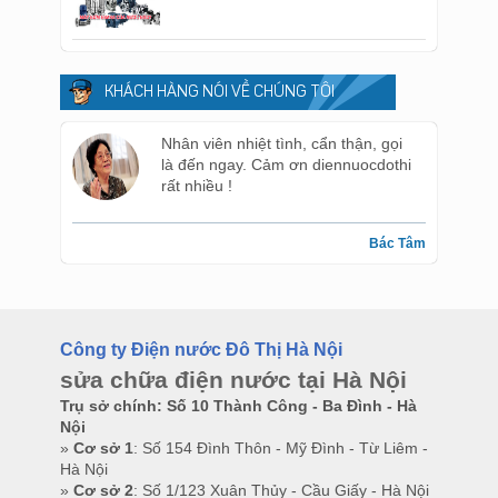
KHÁCH HÀNG NÓI VỀ CHÚNG TÔI
Nhân viên nhiệt tình, cẩn thận, gọi
là đến ngay. Cảm ơn diennuocdothi
rất nhiều !
Bác Tâm
Công ty Điện nước Đô Thị Hà Nội
sửa chữa điện nước tại Hà Nội
Trụ sở chính: Số 10 Thành Công - Ba Đình - Hà
Nội
»
Cơ sở 1
: Số 154 Đình Thôn - Mỹ Đình - Từ Liêm -
Hà Nội
»
Cơ sở 2
: Số 1/123 Xuân Thủy - Cầu Giấy - Hà Nội