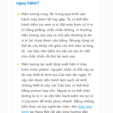
nguy hiểm?
Hiện tượng rung, lắc trong quá trình vận
hành máy bơm rất hay gặp. Ta có thể tiến
hành kiểm tra xem vị trí đặt máy bơm có ở vị
trí bằng phẳng, chắc chắn không, vì thường
hiện tượng này xảy ra chủ yếu thường là do
vị trí kê chưa được cân bằng. Nhưng cũng có
thể do các khớp nối giữa các linh kiện bị lỏng
ốc, các bác nên kiểm tra vặn lại các ốc siết
cho chắc chắn rồi thử lại xem sao.
Hiện tượng áp suất tăng xuất hiện ở máy
bơm nước piston: nguyên nhân có thể xảy ra
do các thiết bị dính bụi Các bác lâu ngày. Vì
vậy cần được tiến hành làm sạch vệ sinh
những thiết bị này các Các bác có thể khử
bằng axeton hay cồn. Ngoài ra có thể chân
không bị rò rỉ, ta cần tiến hành kiểm tra sự rò
rỉ của bơm để khắc phục nhanh. Bằng những
kiến thức và tay nghề lâu năm, thợ
Sửa máy
bơm
tại Hàng Bột rất sẵn lòng hướng dẫn