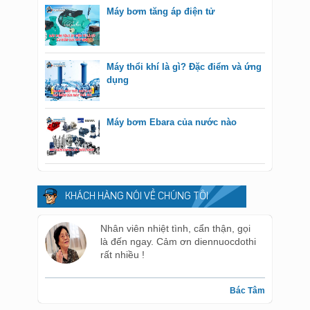
Máy bơm tăng áp điện tử
Máy thổi khí là gì? Đặc điểm và ứng
dụng
Máy bơm Ebara của nước nào
KHÁCH HÀNG NÓI VỀ CHÚNG TÔI
Nhân viên nhiệt tình, cẩn thận, gọi
là đến ngay. Cảm ơn diennuocdothi
rất nhiều !
Bác Tâm