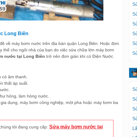
Sử
Sử
Sử
c Long Biên
Sử
Sử
n đề về máy bơm nước trên địa bàn quận Long Biên. Hoặc đơn
y thế cho ngôi nhà của bạn do việc sửa chữa lớn máy bơm
Sử
m nước tại Long Biên
trở nên đơn giản khi có Điện Nước
 có âm thanh.
n thất áp suất.
Sử
nước.
 hư hỏng, làm hỏng nước.
S
c gia dụng, máy bơm công nghiệp, một pha hoặc máy bơm ba
S
Sử
Sửa máy bơm nước tại
chúng tôi đang cung cấp:
Lắ