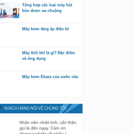
Tổng hợp các loại máy hút
bùn được ưa chuộng
Máy bơm tăng áp điện tử
Máy thổi khí là gì? Đặc điểm
và ứng dụng
Máy bơm Ebara của nước nào
KHÁCH HÀNG NÓI VỀ CHÚNG TÔI
Nhân viên nhiệt tình, cẩn thận,
gọi là đến ngay. Cảm ơn
diennuocdothi rất nhiều !