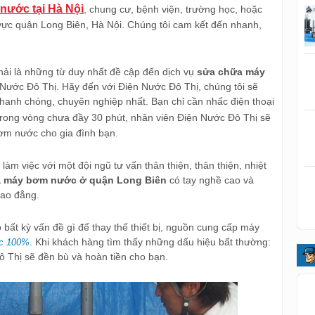
ước tại Hà Nội
, chung cư, bệnh viện, trường học, hoặc
vực quận Long Biên, Hà Nội. Chúng tôi cam kết đến nhanh,
ải là những từ duy nhất đề cập đến dịch vụ
sửa chữa máy
Nước Đô Thị. Hãy đến với Điện Nước Đô Thị, chúng tôi sẽ
anh chóng, chuyên nghiệp nhất. Bạn chỉ cần nhấc điện thoại
Trong vòng chưa đầy 30 phút, nhân viên Điện Nước Đô Thị sẽ
bơm nước cho gia đình bạn.
làm việc với một đội ngũ tư vấn thân thiện, thân thiện, nhiệt
a máy bơm nước ở quận Long Biên
có tay nghề cao và
cao đẳng.
 bất kỳ vấn đề gì để thay thế thiết bị, nguồn cung cấp máy
. Khi khách hàng tìm thấy những dấu hiệu bất thường:
ác 100%
ô Thị sẽ đền bù và hoàn tiền cho bạn.