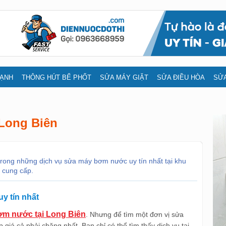
LẠNH
THÔNG HÚT BỂ PHỐT
SỬA MÁY GIẶT
SỬA ĐIỀU HÒA
SỬA
Long Biên
rong những dịch vụ sửa máy bơm nước uy tín nhất tại khu
 cung cấp.
y tín nhất
m nước tại Long Biên
. Nhưng để tìm một đơn vị sửa
á cả phải chăng nhất. Bạn chỉ có thể tìm thấy dịch vụ tại