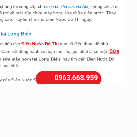
chúng tôi cung cấp cho
, không chỉ là ở
toàn bộ khu vực Hà Nội
hỗ trợ về mặt sửa chữa máy bơm, sửa chữa điện nước. Thay
ợng cao. Hãy liên hệ cho Điện Nước Đô Thị ngay.
tại Long Biên
rực tiếp cho
Điện Nước Đô Thị
qua số điện thoại dễ nhớ:
Sửa
. Cam kết đồng hành với bạn mọi lúc, gọi phát là có mặt.
ần
sửa máy bơm tại Long Biên
, hãy tìm đến Điện Nước Đô
i mọi nhà.
0963.668.959
ày của Điện Nước Đô Thị.
àn cho bể nước tại Hà Nội