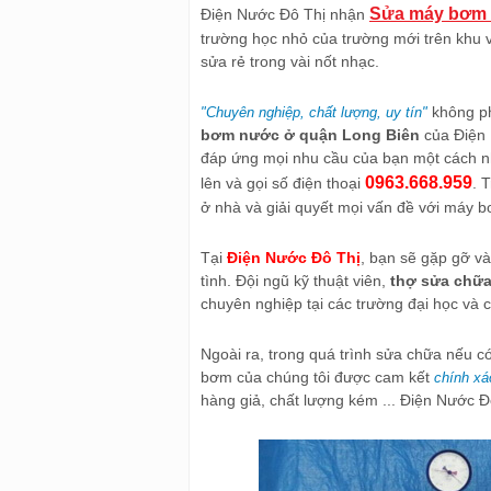
Sửa máy bơm n
Điện Nước Đô Thị nhận
trường học nhỏ của trường mới trên khu 
sửa rẻ trong vài nốt nhạc.
không ph
"Chuyên nghiệp, chất lượng, uy tín"
bơm nước ở quận Long Biên
của Điện 
đáp ứng mọi nhu cầu của bạn một cách nh
0963.668.959
lên và gọi số điện thoại
. 
ở nhà và giải quyết mọi vấn đề với máy 
Tại
Điện Nước Đô Thị
, bạn sẽ gặp gỡ và 
tình. Đội ngũ kỹ thuật viên,
thợ sửa chữ
chuyên nghiệp tại các trường đại học và 
Ngoài ra, trong quá trình sửa chữa nếu có
bơm của chúng tôi được cam kết
chính x
hàng giả, chất lượng kém ... Điện Nước Đ