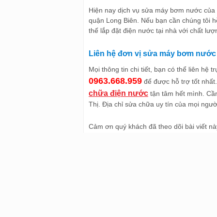
Hiện nay dịch vụ sửa máy bơm nước của 
quận Long Biên. Nếu bạn cần chúng tôi 
thế lắp đặt điện nước tại nhà với chất lư
Liên hệ đơn vị sửa máy bơm nước 
Mọi thông tin chi tiết, bạn có thể liên hệ t
0963.668.959
để được hỗ trợ tốt nhất
chữa điện nước
tận tâm hết mình. C
Thị. Địa chỉ sửa chữa uy tín của mọi ngườ
Cảm ơn quý khách đã theo dõi bài viết n
Lắp phao cơ chống tr
Đọc thêm:
BÌNH LUẬN