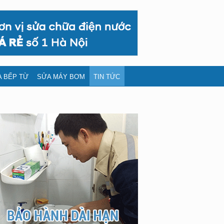
 BẾP TỪ
SỬA MÁY BƠM
TIN TỨC