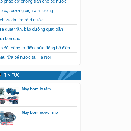
p phao cơ chống tràn cho bể nước
p đặt đường điện âm tường
ch vụ dò tìm rò rỉ nước
a quạt trần, bảo dưỡng quạt trần
ửa bồn cầu
p đặt công tơ điện, sửa đồng hồ điện
au rửa bể nước tại Hà Nội
TIN TỨC
Máy bơm ly tâm
Máy bơm nước rino