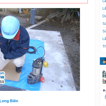
Lắ
Lắ
Dị
Sử
S
Lắ
Th
 Long Biên