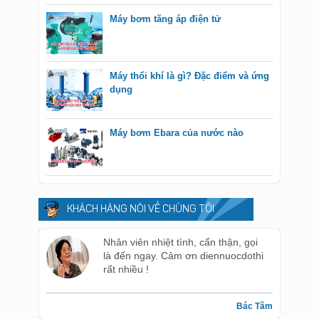
Máy bơm tăng áp điện tử
Máy thổi khí là gì? Đặc điểm và ứng
dụng
Máy bơm Ebara của nước nào
KHÁCH HÀNG NÓI VỀ CHÚNG TÔI
Nhân viên nhiệt tình, cẩn thận, gọi
là đến ngay. Cảm ơn diennuocdothi
rất nhiều !
Bác Tâm