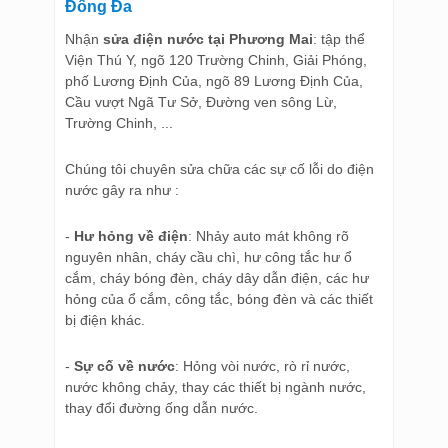
Đống Đa
Nhận
sửa điện nước tại Phương Mai
: tập thể
Viện Thú Y, ngõ 120 Trường Chinh, Giải Phóng,
phố Lương Định Của, ngõ 89 Lương Định Của,
Cầu vượt Ngã Tư Sở, Đường ven sông Lừ,
Trường Chinh, ...
Chúng tôi chuyên sửa chữa các sự cố lỗi do điện
nước gây ra như :
-
Hư hỏng về điện
: Nhảy auto mát không rõ
nguyên nhân, cháy cầu chì, hư công tắc hư ổ
cắm, cháy bóng đèn, cháy dây dẫn điện, các hư
hỏng của ổ cắm, công tắc, bóng đèn và các thiết
bị điện khác.
-
Sự cố về nước
: Hỏng vòi nước, rò rỉ nước,
nước không chảy, thay các thiết bị ngành nước,
thay đổi đường ống dẫn nước.