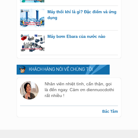
Máy thổi khí là gì? Đặc điểm và ứng
dụng
Máy bơm Ebara của nước nào
KHÁCH HÀNG NÓI VỀ CHÚNG TÔI
Nhân viên nhiệt tình, cẩn thận, gọi
là đến ngay. Cảm ơn diennuocdothi
rất nhiều !
Bác Tâm