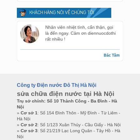
KHÁCH HÀNG NÓI VỀ CHÚNG TÔI
Nhân viên nhiệt tình, cẩn thận, gọi
là đến ngay. Cảm ơn diennuocdothi
rất nhiều !
Bác Tâm
Công ty Điện nước Đô Thị Hà Nội
sửa chữa điện nước tại Hà Nội
Trụ sở chính: Số 10 Thành Công - Ba Đình - Hà
Nội
»
Cơ sở 1
: Số 154 Đình Thôn - Mỹ Đình - Từ Liêm -
Hà Nội
»
Cơ sở 2
: Số 1/123 Xuân Thủy - Cầu Giấy - Hà Nội
»
Cơ sở 3
: Số 21/219 Lạc Long Quân - Tây Hồ - Hà
Nội