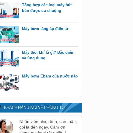
Tổng hợp các loại máy hút
bùn được ưa chuộng
Máy bơm tăng áp điện tử
Máy thổi khí là gì? Đặc điểm
và ứng dụng
Máy bơm Ebara của nước nào
KHÁCH HÀNG NÓI VỀ CHÚNG TÔI
Nhân viên nhiệt tình, cẩn thận,
gọi là đến ngay. Cảm ơn
diennuocdothi rất nhiều !