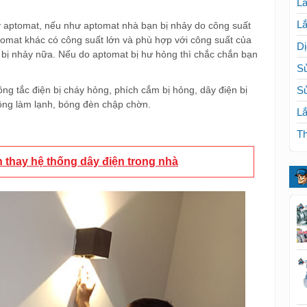
Lắ
Lắ
 aptomat, nếu như aptomat nhà bạn bị nhảy do công suất
tomat khác có công suất lớn và phù hợp với công suất của
Dị
 bị nhảy nữa. Nếu do aptomat bị hư hỏng thì chắc chắn bạn
Sử
ông tắc điện bị cháy hỏng, phích cắm bị hỏng, dây điện bị
S
ông làm lạnh, bóng đèn chập chờn.
Lắ
Th
n thay hệ thống dây điện trong nhà