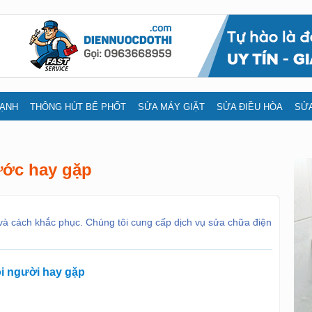
LẠNH
THÔNG HÚT BỂ PHỐT
SỬA MÁY GIẶT
SỬA ĐIỀU HÒA
SỬA
ước hay gặp
h và cách khắc phục. Chúng tôi cung cấp dịch vụ sửa chữa điện
ọi người hay gặp