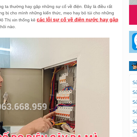
ng ta thường hay gặp những sự cố về điện. Đây là điều rất
ang bị cho mình những kiến thức, mẹo hay bỏ túi cho những
các lỗi sự cố về điện nước hay gặp
ô Thị xin thống kê
hôi nào.
Sử
Sử
Sử
Sử
Sử
Sử