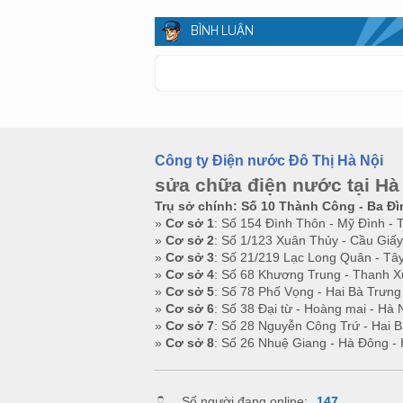
BÌNH LUẬN
Công ty Điện nước Đô Thị Hà Nội
sửa chữa điện nước tại Hà
Trụ sở chính: Số 10 Thành Công - Ba Đì
»
Cơ sở 1
: Số 154 Đình Thôn - Mỹ Đình - 
»
Cơ sở 2
: Số 1/123 Xuân Thủy - Cầu Giấy
»
Cơ sở 3
: Số 21/219 Lạc Long Quân - Tây
»
Cơ sở 4
: Số 68 Khương Trung - Thanh X
»
Cơ sở 5
: Số 78 Phố Vọng - Hai Bà Trưng
»
Cơ sở 6
: Số 38 Đại từ - Hoàng mai - Hà 
»
Cơ sở 7
: Số 28 Nguyễn Công Trứ - Hai B
»
Cơ sở 8
: Số 26 Nhuệ Giang - Hà Đông - 
Số người đang online:
147