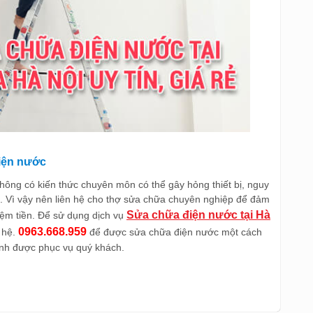
điện nước
ông có kiến thức chuyên môn có thể gây hỏng thiết bị, nguy
. Vì vậy nên liên hệ cho thợ sửa chữa chuyên nghiệp để đảm
Sửa chữa điện nước tại Hà
iệm tiền. Để sử dụng dịch vụ
0963.668.959
n hệ.
để được sửa chữa điện nước một cách
nh được phục vụ quý khách.