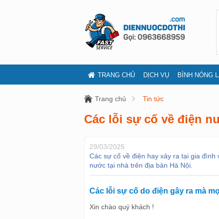
TRANG CHỦ
DỊCH VỤ
BÌNH NÓNG 
Trang chủ
Tin tức
Các lỗi sự cố về điện n
29/03/2025
Các sự cố về điện hay xảy ra tại gia đìn
nước tại nhà trên địa bàn Hà Nội.
Các lỗi sự cố do điện gây ra mà m
Xin chào quý khách !