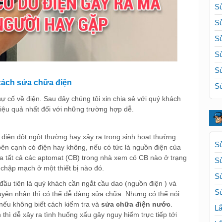
Sử
Sử
Sử
Sử
Sử
cách sửa chữa điện
Sử
 cố về điện. Sau đây chúng tôi xin chia sẻ với quý khách
ệu quả nhất đối với những trường hợp dễ.
điện đột ngột thường hay xảy ra trong sinh hoạt thường
Sử
bên cạnh có điện hay không, nếu có tức là nguồn điện của
 tất cả các aptomat (CB) trong nhà xem có CB nào ở trạng
S
chập mạch ở một thiết bị nào đó.
S
 đầu tiên là quý khách cần ngắt cầu dao (nguồn điện ) và
Sử
uyên nhân thì có thể dễ dàng sửa chữa. Nhưng có thể nói
 nếu không biết cách kiểm tra và
sửa chữa điện nước
.
Lắ
thì dễ xảy ra tình huống xấu gây nguy hiểm trực tiếp tới