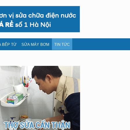
 BẾP TỪ
SỬA MÁY BƠM
TIN TỨC