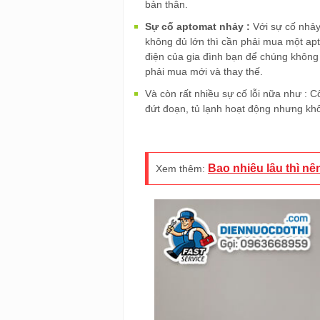
bản thân.
Sự cố aptomat nhảy :
Với sự cố nhảy
không đủ lớn thì cần phải mua một ap
điện của gia đình bạn để chúng không
phải mua mới và thay thế.
Và còn rất nhiều sự cố lỗi nữa như : C
đứt đoạn, tủ lạnh hoạt động nhưng kh
Bao nhiêu lâu thì nê
Xem thêm: