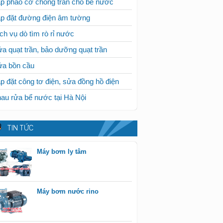
p phao cơ chống tràn cho bể nước
p đặt đường điện âm tường
ch vụ dò tìm rò rỉ nước
a quạt trần, bảo dưỡng quạt trần
ửa bồn cầu
p đặt công tơ điện, sửa đồng hồ điện
au rửa bể nước tại Hà Nội
TIN TỨC
Máy bơm ly tâm
Máy bơm nước rino