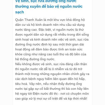
Vệ sinh, sục rửa đường ống nước
thường xuyên để bảo vệ nguồn nước
sạch
Quận Thanh Xuân là một khu vực khá đông hộ
dân cư và hộ kinh doanh nên nhu cầu sử dụng
nước tăng cao. Đặc biệt, vì nguồn nước là thứ
được người dân sử dụng rất nhiều trong đời sống
sinh hoạt và kinh doanh nên việc vệ sinh, sục rửa
đường ống nước định kỳ sau một thời gian dài
hoạt động sẽ đảm bảo được tính an toàn sức
khỏe cũng như nâng cao tuổi thọ và độ bền của
hệ thống đường ống nước.
Nếu không được vệ sinh, sục rửa đàng cẩn thận
thì nguồn nước rất dễ bị ô nhiễm và từ đó trở
thành một trong những nguyên nhân chính gây ra
các dịch bệnh nguy hiểm liên quan đến hô hấp,
tiêu hoá. Vậy nên, nếu nhận thấy đường ống
nước tại gặp sự cố bất thường thì bà con hãy liên
hệ ngay tới Điện nước đô thị - nơi có chuyên môn
cao giúp xử lý mọi sự cố triệt để và kịp thời nhất!