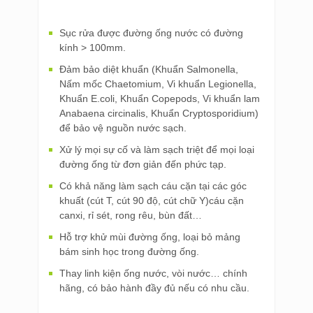
Sục rửa được đường ống nước có đường
kính > 100mm.
Đảm bảo diệt khuẩn (Khuẩn Salmonella,
Nấm mốc Chaetomium, Vi khuẩn Legionella,
Khuẩn E.coli, Khuẩn Copepods, Vi khuẩn lam
Anabaena circinalis, Khuẩn Cryptosporidium)
để bảo vệ nguồn nước sạch.
Xử lý mọi sự cố và làm sạch triệt để mọi loại
đường ống từ đơn giản đến phức tạp.
Có khả năng làm sạch cáu cặn tại các góc
khuất (cút T, cút 90 độ, cút chữ Y)cáu cặn
canxi, rỉ sét, rong rêu, bùn đất…
Hỗ trợ khử mùi đường ống, loại bỏ mảng
bám sinh học trong đường ống.
Thay linh kiện ống nước, vòi nước… chính
hãng, có bảo hành đầy đủ nếu có nhu cầu.