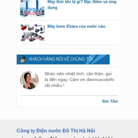
Máy thổi khí là gì? Đặc điểm và ứng
dụng
Máy bơm Ebara của nước nào
KHÁCH HÀNG NÓI VỀ CHÚNG TÔI
Nhân viên nhiệt tình, cẩn thận, gọi
là đến ngay. Cảm ơn diennuocdothi
rất nhiều !
Bác Tâm
Công ty Điện nước Đô Thị Hà Nội