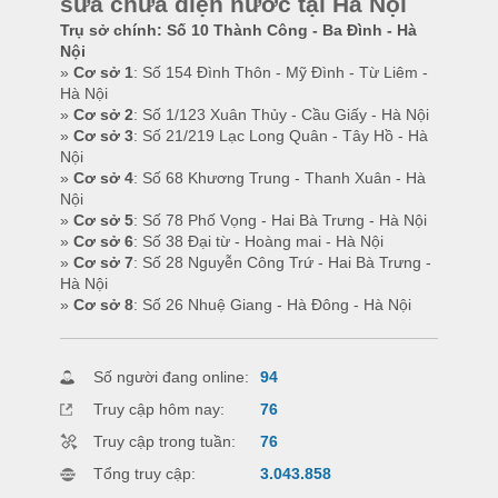
sửa chữa điện nước tại Hà Nội
Trụ sở chính: Số 10 Thành Công - Ba Đình - Hà
Nội
»
Cơ sở 1
: Số 154 Đình Thôn - Mỹ Đình - Từ Liêm -
Hà Nội
»
Cơ sở 2
: Số 1/123 Xuân Thủy - Cầu Giấy - Hà Nội
»
Cơ sở 3
: Số 21/219 Lạc Long Quân - Tây Hồ - Hà
Nội
»
Cơ sở 4
: Số 68 Khương Trung - Thanh Xuân - Hà
Nội
»
Cơ sở 5
: Số 78 Phố Vọng - Hai Bà Trưng - Hà Nội
»
Cơ sở 6
: Số 38 Đại từ - Hoàng mai - Hà Nội
»
Cơ sở 7
: Số 28 Nguyễn Công Trứ - Hai Bà Trưng -
Hà Nội
»
Cơ sở 8
: Số 26 Nhuệ Giang - Hà Đông - Hà Nội
Số người đang online:
94
Truy cập hôm nay:
76
Truy cập trong tuần:
76
Tổng truy cập:
3.043.858