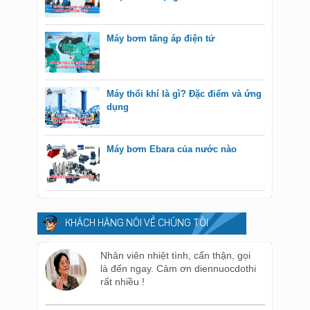
Máy bơm tăng áp điện tử
Máy thổi khí là gì? Đặc điểm và ứng
dụng
Máy bơm Ebara của nước nào
KHÁCH HÀNG NÓI VỀ CHÚNG TÔI
Nhân viên nhiệt tình, cẩn thận, gọi
là đến ngay. Cảm ơn diennuocdothi
rất nhiều !