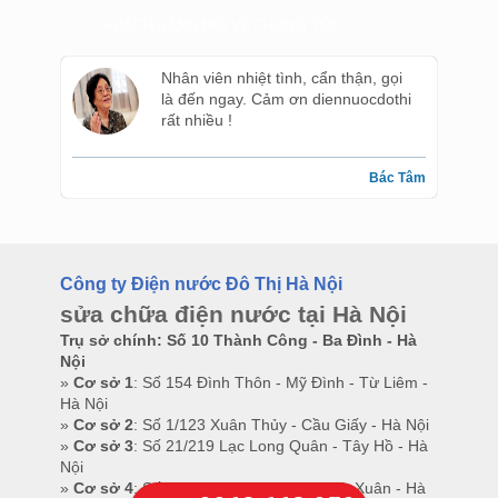
KHÁCH HÀNG NÓI VỀ CHÚNG TÔI
Nhân viên nhiệt tình, cẩn thận, gọi
là đến ngay. Cảm ơn diennuocdothi
rất nhiều !
Bác Tâm
Công ty Điện nước Đô Thị Hà Nội
sửa chữa điện nước tại Hà Nội
Trụ sở chính: Số 10 Thành Công - Ba Đình - Hà
Nội
»
Cơ sở 1
: Số 154 Đình Thôn - Mỹ Đình - Từ Liêm -
Hà Nội
»
Cơ sở 2
: Số 1/123 Xuân Thủy - Cầu Giấy - Hà Nội
»
Cơ sở 3
: Số 21/219 Lạc Long Quân - Tây Hồ - Hà
Nội