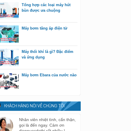
Tổng hợp các loại máy hút
bùn được ưa chuộng
Máy bơm tăng áp điện tử
Máy thổi khí là gì? Đặc điểm
và ứng dụng
Máy bơm Ebara của nước nào
KHÁCH HÀNG NÓI VỀ CHÚNG TÔI
Nhân viên nhiệt tình, cẩn thận,
gọi là đến ngay. Cảm ơn
diennuocdothi rất nhiều !