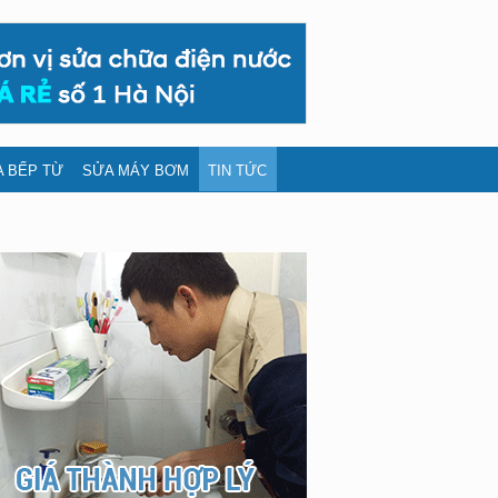
 BẾP TỪ
SỬA MÁY BƠM
TIN TỨC