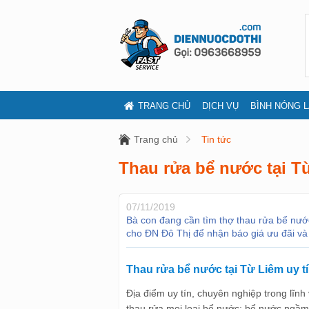
TRANG CHỦ
DỊCH VỤ
BÌNH NÓNG 
Trang chủ
Tin tức
Thau rửa bể nước tại T
07/11/2019
Bà con đang cần tìm thợ thau rửa bể nước
cho ĐN Đô Thị để nhận báo giá ưu đãi và
Thau rửa bể nước tại Từ Liêm uy t
Địa điểm uy tín, chuyên nghiệp trong lĩn
thau rửa mọi loại bể nước: bể nước ngầm,