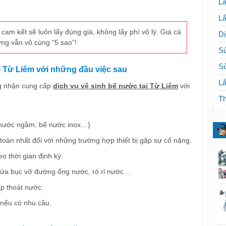
Lắ
Lắ
cam kết sẽ luôn lấy đúng giá, không lấy phí vô lý. Giá cả
Dị
ợng vẫn vô cùng “5 sao”!
Sử
S
ại Từ Liêm với những đầu việc sau
Lắ
ng nhận cung cấp
dịch vụ vệ sinh bể nước tại Từ Liêm
với
Th
 nước ngầm, bể nước inox…)
toàn nhất đối với những trường hợp thiết bị gặp sự cố nặng.
o thời gian định kỳ.
, sửa bục vỡ đường ống nước, rò rỉ nước…
p thoát nước.
 nếu có nhu cầu.