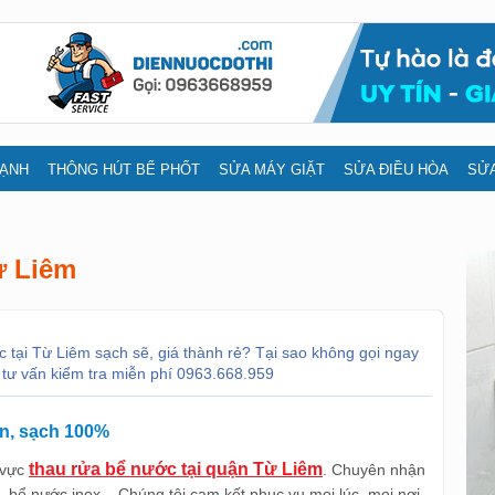
LẠNH
THÔNG HÚT BỂ PHỐT
SỬA MÁY GIẶT
SỬA ĐIỀU HÒA
SỬA
ừ Liêm
 tại Từ Liêm sạch sẽ, giá thành rẻ? Tại sao không gọi ngay
 tư vấn kiểm tra miễn phí 0963.668.959
ín, sạch 100%
thau rửa bể nước tại quận Từ Liêm
h vực
. Chuyên nhận
 bể nước inox... Chúng tôi cam kết phục vụ mọi lúc, mọi nơi