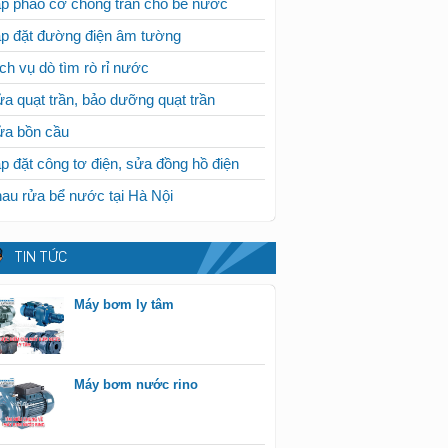
p phao cơ chống tràn cho bể nước
p đặt đường điện âm tường
ch vụ dò tìm rò rỉ nước
a quạt trần, bảo dưỡng quạt trần
ửa bồn cầu
p đặt công tơ điện, sửa đồng hồ điện
au rửa bể nước tại Hà Nội
TIN TỨC
Máy bơm ly tâm
Máy bơm nước rino