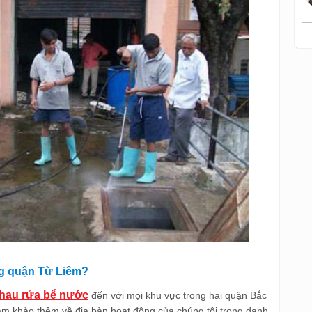
ng quận Từ Liêm?
thau rửa bể nước
đến với mọi khu vực trong hai quận Bắc
m khảo thêm về địa bàn hoạt động của chúng tôi trong danh