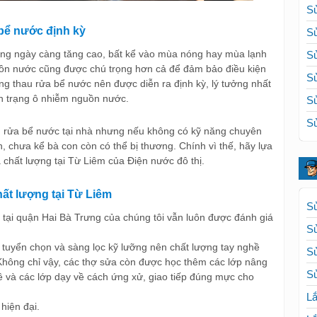
Sử
 bể nước định kỳ
Sử
ang ngày càng tăng cao, bất kể vào mùa nóng hay mùa lạnh
Sử
uồn nước cũng được chú trọng hơn cả để đảm bảo điều kiện
Sử
ộng thau rửa bể nước nên được diễn ra định kỳ, lý tưởng nhất
ình trạng ô nhiễm nguồn nước.
Sử
Sử
u rửa bể nước tại nhà nhưng nếu không có kỹ năng chuyên
n, chưa kể bà con còn có thể bị thương. Chính vì thế, hãy lựa
 chất lượng tại Từ Liêm của Điện nước đô thị.
hất lượng tại Từ Liêm
Sử
 tại quận Hai Bà Trưng của chúng tôi vẫn luôn được đánh giá
S
 tuyển chọn và sàng lọc kỹ lưỡng nên chất lượng tay nghề
S
Không chỉ vậy, các thợ sửa còn được học thêm các lớp nâng
Sử
ề và các lớp dạy về cách ứng xử, giao tiếp đúng mực cho
Lắ
 hiện đại.