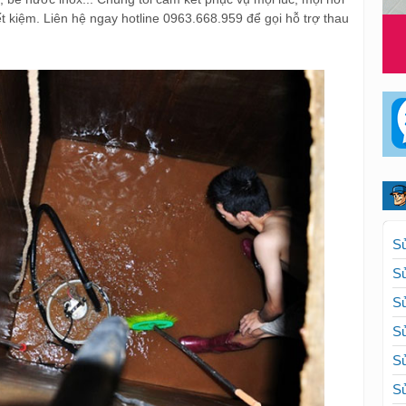
iết kiệm. Liên hệ ngay hotline 0963.668.959 để gọi hỗ trợ thau
Sử
Sử
Sử
Sử
Sử
Sử