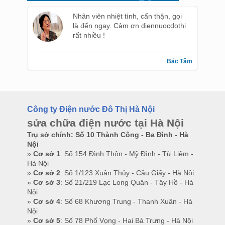
Nhân viên nhiệt tình, cẩn thận, gọi
là đến ngay. Cảm ơn diennuocdothi
rất nhiều !
Bác Tâm
Công ty Điện nước Đô Thị Hà Nội
sửa chữa điện nước tại Hà Nội
Trụ sở chính: Số 10 Thành Công - Ba Đình - Hà
Nội
»
Cơ sở 1
: Số 154 Đình Thôn - Mỹ Đình - Từ Liêm -
Hà Nội
»
Cơ sở 2
: Số 1/123 Xuân Thủy - Cầu Giấy - Hà Nội
»
Cơ sở 3
: Số 21/219 Lạc Long Quân - Tây Hồ - Hà
Nội
»
Cơ sở 4
: Số 68 Khương Trung - Thanh Xuân - Hà
Nội
»
Cơ sở 5
: Số 78 Phố Vọng - Hai Bà Trưng - Hà Nội