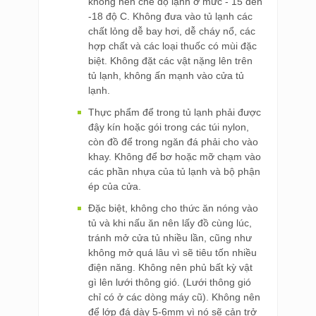
không nên chế độ lạnh ở mức - 15 đến
-18 độ C. Không đưa vào tủ lạnh các
chất lỏng dễ bay hơi, dễ cháy nổ, các
hợp chất và các loại thuốc có mùi đặc
biệt. Không đặt các vật nặng lên trên
tủ lạnh, không ấn mạnh vào cửa tủ
lạnh.
Thực phẩm để trong tủ lạnh phải được
đậy kín hoặc gói trong các túi nylon,
còn đồ để trong ngăn đá phải cho vào
khay. Không để bơ hoặc mỡ chạm vào
các phần nhựa của tủ lạnh và bộ phận
ép của cửa.
Đặc biệt, không cho thức ăn nóng vào
tủ và khi nấu ăn nên lấy đồ cùng lúc,
tránh mở cửa tủ nhiều lần, cũng như
không mở quá lâu vì sẽ tiêu tốn nhiều
điện năng. Không nên phủ bất kỳ vật
gì lên lưới thông gió. (Lưới thông gió
chỉ có ở các dòng máy cũ). Không nên
để lớp đá dày 5-6mm vì nó sẽ cản trở