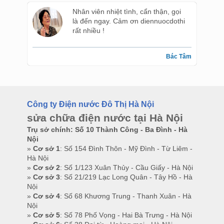
Nhân viên nhiệt tình, cẩn thận, gọi
là đến ngay. Cảm ơn diennuocdothi
rất nhiều !
Bác Tâm
Công ty Điện nước Đô Thị Hà Nội
sửa chữa điện nước tại Hà Nội
Trụ sở chính: Số 10 Thành Công - Ba Đình - Hà
Nội
»
Cơ sở 1
: Số 154 Đình Thôn - Mỹ Đình - Từ Liêm -
Hà Nội
»
Cơ sở 2
: Số 1/123 Xuân Thủy - Cầu Giấy - Hà Nội
»
Cơ sở 3
: Số 21/219 Lạc Long Quân - Tây Hồ - Hà
Nội
»
Cơ sở 4
: Số 68 Khương Trung - Thanh Xuân - Hà
Nội
»
Cơ sở 5
: Số 78 Phố Vọng - Hai Bà Trưng - Hà Nội