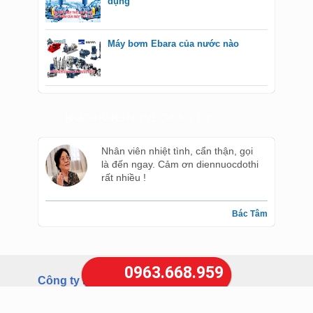
Máy thổi khí là gì? Đặc điểm và ứng
dụng
Máy bơm Ebara của nước nào
KHÁCH HÀNG NÓI VỀ CHÚNG TÔI
Nhân viên nhiệt tình, cẩn thận, gọi
là đến ngay. Cảm ơn diennuocdothi
rất nhiều !
Bác Tâm
0963.668.959
Công ty Điện nước Đô Thị Hà Nội
sửa chữa điện nước tại Hà Nội