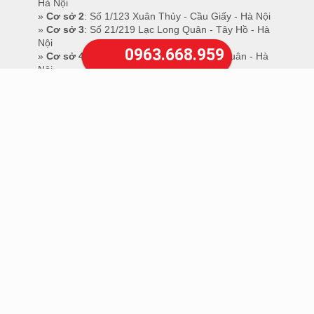
Hà Nội
»
Cơ sở 2
: Số 1/123 Xuân Thủy - Cầu Giấy - Hà Nội
»
Cơ sở 3
: Số 21/219 Lạc Long Quân - Tây Hồ - Hà
Nội
0963.668.959
»
Cơ sở 4
: Số 68 Khương Trung - Thanh Xuân - Hà
Nội
»
Cơ sở 5
: Số 78 Phố Vọng - Hai Bà Trưng - Hà Nội
»
Cơ sở 6
: Số 38 Đại từ - Hoàng mai - Hà Nội
»
Cơ sở 7
: Số 28 Nguyễn Công Trứ - Hai Bà Trưng -
Hà Nội
»
Cơ sở 8
: Số 26 Nhuệ Giang - Hà Đông - Hà Nội
Số người đang online:
382
Truy cập hôm nay:
901
Truy cập trong tuần:
901
Tổng truy cập:
3.044.683