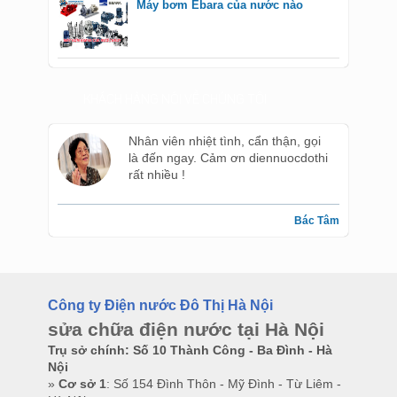
Máy bơm Ebara của nước nào
KHÁCH HÀNG NÓI VỀ CHÚNG TÔI
Nhân viên nhiệt tình, cẩn thận, gọi
là đến ngay. Cảm ơn diennuocdothi
rất nhiều !
Bác Tâm
Công ty Điện nước Đô Thị Hà Nội
sửa chữa điện nước tại Hà Nội
Trụ sở chính: Số 10 Thành Công - Ba Đình - Hà
Nội
»
Cơ sở 1
: Số 154 Đình Thôn - Mỹ Đình - Từ Liêm -