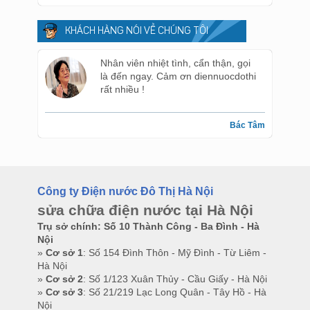
KHÁCH HÀNG NÓI VỀ CHÚNG TÔI
Nhân viên nhiệt tình, cẩn thận, gọi
là đến ngay. Cảm ơn diennuocdothi
rất nhiều !
Bác Tâm
Công ty Điện nước Đô Thị Hà Nội
sửa chữa điện nước tại Hà Nội
Trụ sở chính: Số 10 Thành Công - Ba Đình - Hà
Nội
»
Cơ sở 1
: Số 154 Đình Thôn - Mỹ Đình - Từ Liêm -
Hà Nội
»
Cơ sở 2
: Số 1/123 Xuân Thủy - Cầu Giấy - Hà Nội
»
Cơ sở 3
: Số 21/219 Lạc Long Quân - Tây Hồ - Hà
Nội