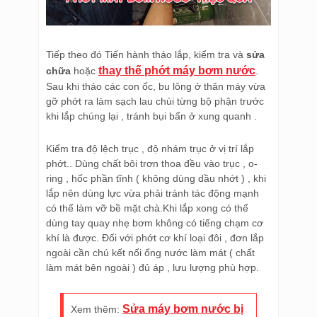
Tiếp theo đó Tiến hành tháo lắp, kiểm tra và
sửa
thay thế phớt máy bơm nước
chữa
hoặc
.
Sau khi tháo các con ốc, bu lông ở thân máy vừa
gỡ phớt ra làm sạch lau chùi từng bộ phận trước
khi lắp chúng lại , tránh bụi bẩn ở xung quanh .
Kiểm tra độ lệch trục , độ nhám trục ở vị trí lắp
phớt.. Dùng chất bôi trơn thoa đều vào trục , o-
ring , hốc phần tĩnh ( không dùng dầu nhớt ) , khi
lắp nên dùng lực vừa phải tránh tác động mạnh
có thể làm vỡ bề mặt chà.Khi lắp xong có thể
dùng tay quay nhẹ bơm không có tiếng chạm cơ
khí là được. Đối với phớt cơ khí loại đôi , đơn lắp
ngoài cần chú kết nối ống nước làm mát ( chất
làm mát bên ngoài ) đủ áp , lưu lượng phù hợp.
Sửa máy bơm nước bị
Xem thêm: