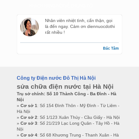
KHÁCH HÀNG NÓI VỀ CHÚNG TÔI
Nhân viên nhiệt tình, cẩn thận, gọi
là đến ngay. Cảm ơn diennuocdothi
rất nhiều !
Bác Tâm
Công ty Điện nước Đô Thị Hà Nội
sửa chữa điện nước tại Hà Nội
Trụ sở chính: Số 10 Thành Công - Ba Đình - Hà
Nội
»
Cơ sở 1
: Số 154 Đình Thôn - Mỹ Đình - Từ Liêm -
Hà Nội
»
Cơ sở 2
: Số 1/123 Xuân Thủy - Cầu Giấy - Hà Nội
»
Cơ sở 3
: Số 21/219 Lạc Long Quân - Tây Hồ - Hà
Nội
»
Cơ sở 4
: Số 68 Khương Trung - Thanh Xuân - Hà