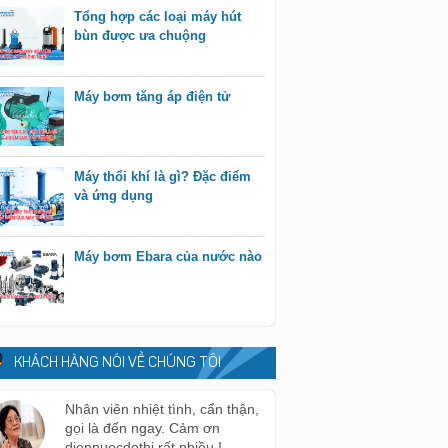
Tổng hợp các loại máy hút
bùn được ưa chuộng
Máy bơm tăng áp điện tử
Máy thổi khí là gì? Đặc điểm
và ứng dụng
Máy bơm Ebara của nước nào
KHÁCH HÀNG NÓI VỀ CHÚNG TÔI
Nhân viên nhiệt tình, cẩn thận,
gọi là đến ngay. Cảm ơn
diennuocdothi rất nhiều !