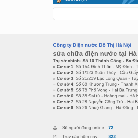
Công ty Điện nước Đô Thị Hà Nội
sửa chữa điện nước tại Hà
Trụ sở chính: Số 10 Thành Công - Ba Đì
»
Cơ sở 1
: Số 154 Đình Thôn - Mỹ Đình - 
»
Cơ sở 2
: Số 1/123 Xuân Thủy - Cầu Giấy
»
Cơ sở 3
: Số 21/219 Lạc Long Quân - Tây
»
Cơ sở 4
: Số 68 Khương Trung - Thanh X
»
Cơ sở 5
: Số 78 Phố Vọng - Hai Bà Trưng
»
Cơ sở 6
: Số 38 Đại từ - Hoàng mai - Hà 
»
Cơ sở 7
: Số 28 Nguyễn Công Trứ - Hai B
»
Cơ sở 8
: Số 26 Nhuệ Giang - Hà Đông - 
Số người đang online:
72
Truy cập hôm nay:
822