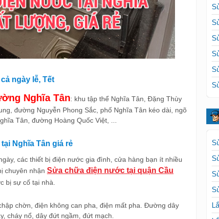
Sử
Sử
Sử
Sử
Sử
cả ngày lễ, Tết
Sử
ường Nghĩa Tân
: khu tập thể Nghĩa Tân, Đặng Thùy
ung, đường Nguyễn Phong Sắc, phố Nghĩa Tân kéo dài, ngõ
ghĩa Tân, đường Hoàng Quốc Việt, ...
Sử
ại Nghĩa Tân giá rẻ
S
ày, các thiết bị điện nước gia đình, cửa hàng bạn ít nhiều
Sửa chữa điện nước tại quận Cầu
Thị chuyên nhận
S
c bị sự cố tại nhà.
Sử
Lắ
chập chờn, điện không can pha, điện mất pha. Đường dây
y, cháy nổ, dây đứt ngầm, đứt mạch.