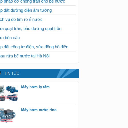
p phao cơ chống tràn cho bể nước
p đặt đường điện âm tường
ch vụ dò tìm rò rỉ nước
a quạt trần, bảo dưỡng quạt trần
ửa bồn cầu
p đặt công tơ điện, sửa đồng hồ điện
au rửa bể nước tại Hà Nội
TIN TỨC
Máy bơm ly tâm
Máy bơm nước rino