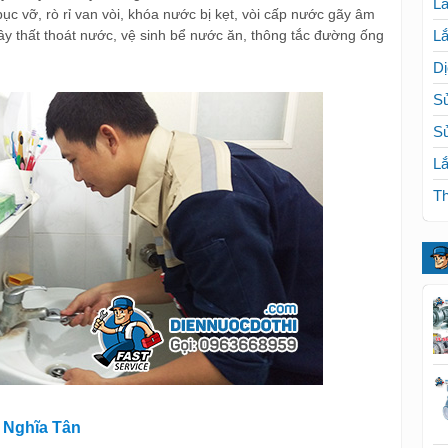
Lắ
c vỡ, rò rỉ van vòi, khóa nước bị kẹt, vòi cấp nước gãy âm
y thất thoát nước, vệ sinh bể nước ăn, thông tắc đường ống
Lắ
Dị
Sử
S
Lắ
Th
 Nghĩa Tân