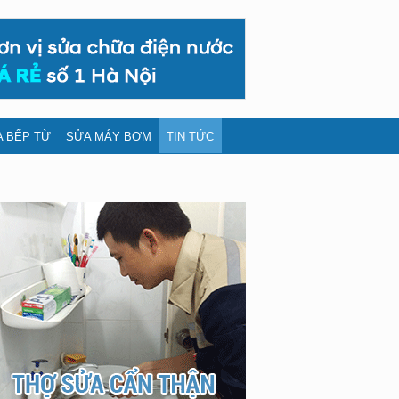
 BẾP TỪ
SỬA MÁY BƠM
TIN TỨC