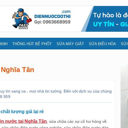
LẠNH
THÔNG HÚT BỂ PHỐT
SỬA MÁY GIẶT
SỬA ĐIỀU HÒA
SỬA
 Nghĩa Tân
y tín vang xa - mọi nhà tin tưởng. Đến với dịch vụ của chúng
68 959
hất lượng giá lại rẻ
ện nước tại Nghĩa Tân
, sửa chữa các sự cố hư hỏng về
h, sửa chữa điện nước công nghiệp, sửa chữa điện nước dân