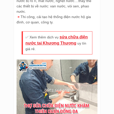
nước bị rò rỉ, mất nước, nghẹt nước....thay thế
các thiết bị về nước: van nước, vòi sen, phao
nước.
»
Thi công, cải tạo hệ thống điện nước hộ gia
đình, cơ quan, công ty.
sửa chữa điện
✅ Xem thêm dịch vụ
nước tại Khương Thượng
uy tín
giá rẻ.