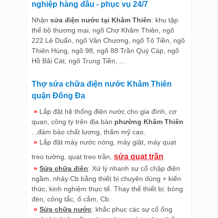
nghiệp hàng đầu - phục vụ 24/7
Nhận
sửa điện nước tại Khâm Thiên
: khu tập
thể bộ thương mại, ngõ Chợ Khâm Thiên, ngõ
222 Lê Duẩn, ngõ Văn Chương, ngõ Tô Tiền, ngõ
Thiên Hùng, ngõ 98, ngõ 88 Trần Quý Cáp, ngõ
Hồ Bãi Cát, ngõ Trung Tiền, ...
Thợ sửa chữa điện nước Khâm Thiên
quận Đống Đa
»
Lắp đặt hệ thống điện nước cho gia đình, cơ
quan, công ty trên địa bàn
phường Khâm Thiên
...đảm bảo chất lượng, thẩm mỹ cao.
»
Lắp đặt máy nước nóng, máy giặt, máy quạt
sửa quạt trần
treo tường, quạt treo trần,
»
Sửa chữa điện
: Xử lý nhanh sự cố chập điện
ngầm, nhảy Cb bằng thiết bị chuyên dùng + kiến
thức, kinh nghiệm thực tế. Thay thế thiết bị: bóng
đèn, công tắc, ổ cắm, Cb.
»
Sửa chữa nước
: khắc phục các sự cố ống