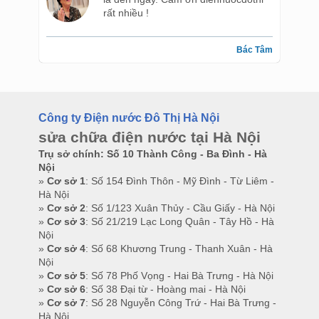
là đến ngay. Cảm ơn diennuocdothi
rất nhiều !
Bác Tâm
Công ty Điện nước Đô Thị Hà Nội
sửa chữa điện nước tại Hà Nội
Trụ sở chính: Số 10 Thành Công - Ba Đình - Hà
Nội
»
Cơ sở 1
: Số 154 Đình Thôn - Mỹ Đình - Từ Liêm -
Hà Nội
»
Cơ sở 2
: Số 1/123 Xuân Thủy - Cầu Giấy - Hà Nội
»
Cơ sở 3
: Số 21/219 Lạc Long Quân - Tây Hồ - Hà
Nội
»
Cơ sở 4
: Số 68 Khương Trung - Thanh Xuân - Hà
Nội
»
Cơ sở 5
: Số 78 Phố Vọng - Hai Bà Trưng - Hà Nội
»
Cơ sở 6
: Số 38 Đại từ - Hoàng mai - Hà Nội
»
Cơ sở 7
: Số 28 Nguyễn Công Trứ - Hai Bà Trưng -