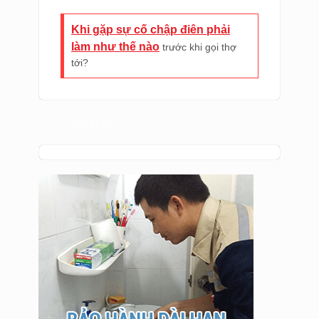
Khi gặp sự cố chập điên phải
làm như thế nào
trước khi gọi thợ
tới?
BÌNH LUẬN