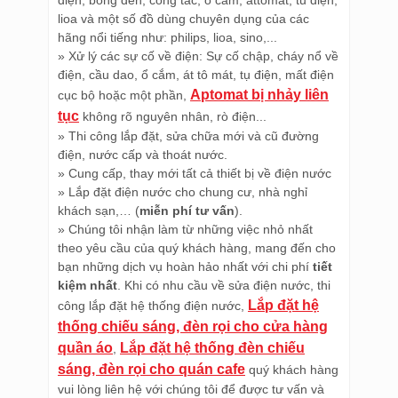
lioa và một số đồ dùng chuyên dụng của các
hãng nổi tiếng như: philips, lioa, sino,...
» Xử lý các sự cố về điện: Sự cố chập, cháy nổ về
điện, cầu dao, ổ cắm, át tô mát, tụ điện, mất điện
Aptomat bị nhảy liên
cục bộ hoặc một phần,
tục
không rõ nguyên nhân, rò điện...
» Thi công lắp đặt, sửa chữa mới và cũ đường
điện, nước cấp và thoát nước.
» Cung cấp, thay mới tất cả thiết bị về điện nước
» Lắp đặt điện nước cho chung cư, nhà nghỉ
khách sạn,… (
miễn phí tư vấn
).
» Chúng tôi nhận làm từ những việc nhỏ nhất
theo yêu cầu của quý khách hàng, mang đến cho
bạn những dịch vụ hoàn hảo nhất với chi phí
tiết
kiệm nhất
. Khi có nhu cầu về sửa điện nước, thi
Lắp đặt hệ
công lắp đặt hệ thống điện nước,
thống chiếu sáng, đèn rọi cho cửa hàng
quần áo
Lắp đặt hệ thống đèn chiếu
,
sáng, đèn rọi cho quán cafe
quý khách hàng
vui lòng liên hệ với chúng tôi để được tư vấn và