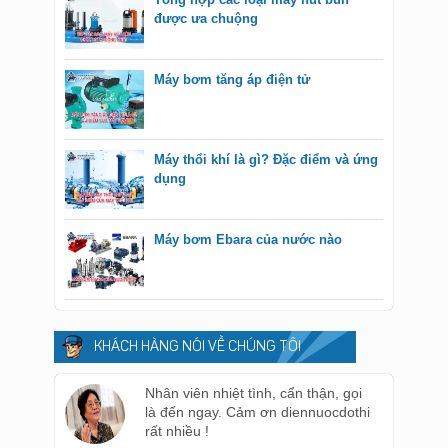
được ưa chuộng
Máy bơm tăng áp điện tử
Máy thổi khí là gì? Đặc điểm và ứng
dụng
Máy bơm Ebara của nước nào
KHÁCH HÀNG NÓI VỀ CHÚNG TÔI
Nhân viên nhiệt tình, cẩn thận, gọi
là đến ngay. Cảm ơn diennuocdothi
rất nhiều !