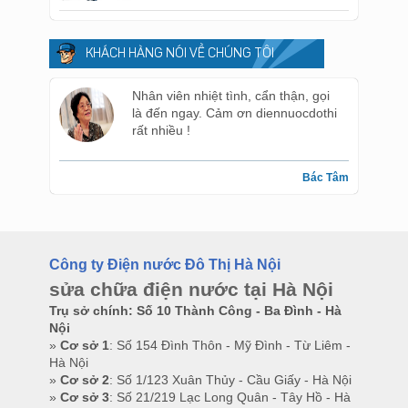
KHÁCH HÀNG NÓI VỀ CHÚNG TÔI
Nhân viên nhiệt tình, cẩn thận, gọi
là đến ngay. Cảm ơn diennuocdothi
rất nhiều !
Bác Tâm
Công ty Điện nước Đô Thị Hà Nội
sửa chữa điện nước tại Hà Nội
Trụ sở chính: Số 10 Thành Công - Ba Đình - Hà
Nội
»
Cơ sở 1
: Số 154 Đình Thôn - Mỹ Đình - Từ Liêm -
Hà Nội
»
Cơ sở 2
: Số 1/123 Xuân Thủy - Cầu Giấy - Hà Nội
»
Cơ sở 3
: Số 21/219 Lạc Long Quân - Tây Hồ - Hà