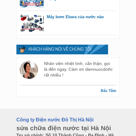
Máy bơm Ebara của nước nào
KHÁCH HÀNG NÓI VỀ CHÚNG TÔI
Nhân viên nhiệt tình, cẩn thận, gọi
là đến ngay. Cảm ơn diennuocdothi
rất nhiều !
Bác Tâm
Công ty Điện nước Đô Thị Hà Nội
sửa chữa điện nước tại Hà Nội
Trụ sở chính: Số 10 Thành Công - Ba Đình - Hà