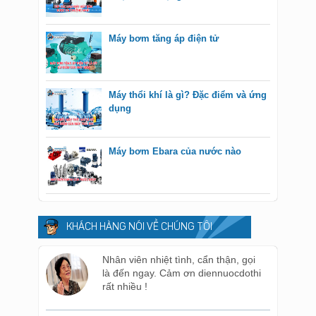
Máy bơm tăng áp điện tử
Máy thổi khí là gì? Đặc điểm và ứng
dụng
Máy bơm Ebara của nước nào
KHÁCH HÀNG NÓI VỀ CHÚNG TÔI
Nhân viên nhiệt tình, cẩn thận, gọi
là đến ngay. Cảm ơn diennuocdothi
rất nhiều !